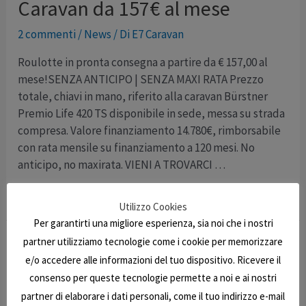
Caravan da 157€ al mese
2 commenti
/
News
/ Di
E7 Caravan
Roulotte in pronta consegna a partire da € 157,00 al
mese!SENZA ANTICIPO | SENZA MAXI RATA Prezzo
totale, chiavi in mano, riferito alla caravan Bürstner
Premio Life 420 TS disponibile in sede, messa su strada
compresa. Valore finanziamento 14.780€, rimborsabile
con rata mensile su finanziamento a 120 mesi. No
anticipo, no maxirata. VIENI A TROVARCI …
Caravan
Leggi altro »
Utilizzo Cookies
da
Per garantirti una migliore esperienza, sia noi che i nostri
157€
partner utilizziamo tecnologie come i cookie per memorizzare
al
e/o accedere alle informazioni del tuo dispositivo. Ricevere il
mese
consenso per queste tecnologie permette a noi e ai nostri
partner di elaborare i dati personali, come il tuo indirizzo e-mail