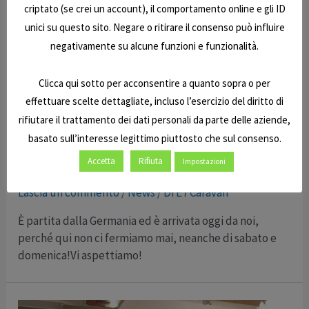
criptato (se crei un account), il comportamento online e gli ID
unici su questo sito. Negare o ritirare il consenso può influire
negativamente su alcune funzioni e funzionalità.
Clicca qui sotto per acconsentire a quanto sopra o per
effettuare scelte dettagliate, incluso l’esercizio del diritto di
rifiutare il trattamento dei dati personali da parte delle aziende,
basato sull’interesse legittimo piuttosto che sul consenso.
In arrivo dalla Germania!
Accetta
Rifiuta
Impostazioni
Lascia un commento
/
News
/ Di
E7 Caravan
È partita dalla Germania ed è arrivata oggi da noi,
perché qui non ci fermiamo mai, neanche di sabato e
domenica!Vi aspettiamo!