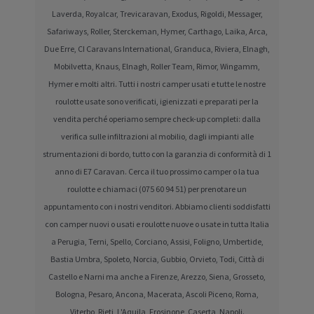
Laverda, Royalcar, Trevicaravan, Exodus, Rigoldi, Messager,
Safariways, Roller, Sterckeman, Hymer, Carthago, Laika, Arca,
Due Erre, CI Caravans International, Granduca, Riviera, Elnagh,
Mobilvetta, Knaus, Elnagh, Roller Team, Rimor, Wingamm,
Hymer e molti altri. Tutti i nostri camper usati e tutte le nostre
roulotte usate sono verificati, igienizzati e preparati per la
vendita perché operiamo sempre check-up completi: dalla
verifica sulle infiltrazioni al mobilio, dagli impianti alle
strumentazioni di bordo, tutto con la garanzia di conformità di 1
anno di E7 Caravan. Cerca il tuo prossimo camper o la tua
roulotte e chiamaci (075 60 94 51) per prenotare un
appuntamento con i nostri venditori. Abbiamo clienti soddisfatti
con camper nuovi o usati e roulotte nuove o usate in tutta Italia
a Perugia, Terni, Spello, Corciano, Assisi, Foligno, Umbertide,
Bastia Umbra, Spoleto, Norcia, Gubbio, Orvieto, Todi, Città di
Castello e Narni ma anche a Firenze, Arezzo, Siena, Grosseto,
Bologna, Pesaro, Ancona, Macerata, Ascoli Piceno, Roma,
Viterbo, Rieti, L'Aquila, Frosinone, Caserta, Napoli.