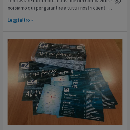
contrastare l’ulteriore diffusione del Coronavirus. Oggi
noi siamo qui per garantire a tutti i nostri clienti …
EMERGENZA
Leggi altro »
COVID
19