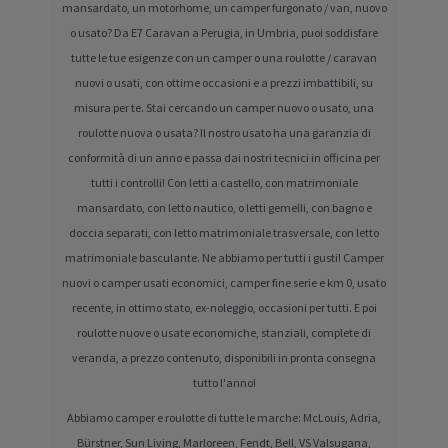
mansardato, un motorhome, un camper furgonato / van, nuovo
o usato? Da E7 Caravan a Perugia, in Umbria, puoi soddisfare
tutte le tue esigenze con un camper o una roulotte / caravan
nuovi o usati, con ottime occasioni e a prezzi imbattibili, su
misura per te. Stai cercando un camper nuovo o usato, una
roulotte nuova o usata? Il nostro usato ha una garanzia di
conformità di un anno e passa dai nostri tecnici in officina per
tutti i controlli! Con letti a castello, con matrimoniale
mansardato, con letto nautico, o letti gemelli, con bagno e
doccia separati, con letto matrimoniale trasversale, con letto
matrimoniale basculante. Ne abbiamo per tutti i gusti! Camper
nuovi o camper usati economici, camper fine serie e km 0, usato
recente, in ottimo stato, ex-noleggio, occasioni per tutti. E poi
roulotte nuove o usate economiche, stanziali, complete di
veranda, a prezzo contenuto, disponibili in pronta consegna
tutto l'anno!
Abbiamo camper e roulotte di tutte le marche: McLouis, Adria,
Bürstner, Sun Living, Marloreen, Fendt, Bell, VS Valsugana,