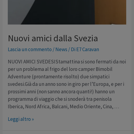
Nuovi amici dalla Svezia
Lascia un commento
/
News
/ Di
E7 Caravan
NUOVI AMICI SVEDESIStamattina si sono fermati da noi
per un problema al frigo del loro camper Bimobil
Adventure (prontamente risolto) due simpatici
svedesi.Già da un anno sono in giro per l’Europa, e per i
prossimi anni (non sanno ancora quanti!) hanno un
programma di viaggio che si snoderà tra penisola
Iberica, Nord Africa, Balcani, Medio Oriente, Cina, …
Nuovi
Leggi altro »
amici
dalla