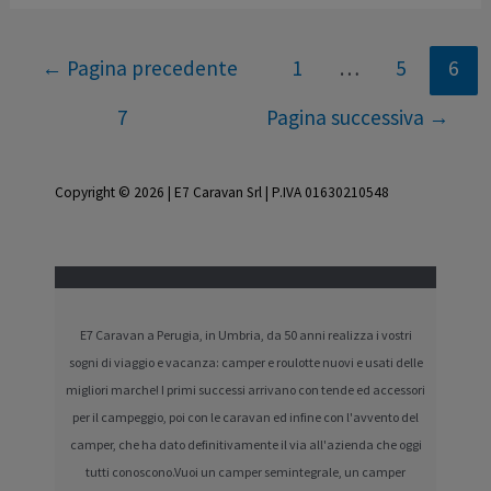
Paginazione
←
Pagina precedente
1
…
5
6
degli
articoli
7
Pagina successiva
→
Copyright © 2026 | E7 Caravan Srl | P.IVA 01630210548
E7 Caravan a Perugia, in Umbria, da 50 anni realizza i vostri
sogni di viaggio e vacanza: camper e roulotte nuovi e usati delle
migliori marche! I primi successi arrivano con tende ed accessori
per il campeggio, poi con le caravan ed infine con l'avvento del
camper, che ha dato definitivamente il via all'azienda che oggi
tutti conoscono.Vuoi un camper semintegrale, un camper