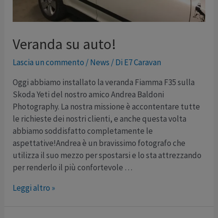
Veranda su auto!
Lascia un commento
/
News
/ Di
E7 Caravan
Oggi abbiamo installato la veranda Fiamma F35 sulla
Skoda Yeti del nostro amico Andrea Baldoni
Photography. La nostra missione è accontentare tutte
le richieste dei nostri clienti, e anche questa volta
abbiamo soddisfatto completamente le
aspettative!Andrea è un bravissimo fotografo che
utilizza il suo mezzo per spostarsi e lo sta attrezzando
per renderlo il più confortevole …
Veranda
Leggi altro »
su
auto!