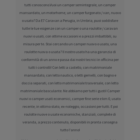
tutti conoscono.Vuoi un camper semintegrale, un camper
mansardato, un motorhome, un camper furgonato / van, nuovo
o usato? Da E7 Caravan a Perugia, in Umbria, puoi soddisfare
tutte le tue esigenze con un camper o una roulotte / caravan
nuovi o usati, con ottime occasioni e a prezzi imbattibili, su
misura per te. Stai cercando un camper nuovo o usato, una
roulotte nuova o usata? Il nostro usato ha una garanzia di
conformità di un anno e passa dai nostri tecnici in officina per
tutti i controlli! Con letti a castello, con matrimoniale
mansardato, con letto nautico, o letti gemelli, con bagno e
doccia separati, con letto matrimoniale trasversale, con letto
matrimoniale basculante. Ne abbiamo per tutti i gusti! Camper
nuovi o camper usati economici, camper fine serie e km 0, usato
recente, in ottimo stato, ex-noleggio, occasioni per tutti. E poi
roulotte nuove o usate economiche, stanziali, complete di
veranda, a prezzo contenuto, disponibili in pronta consegna
tutto l'anno!