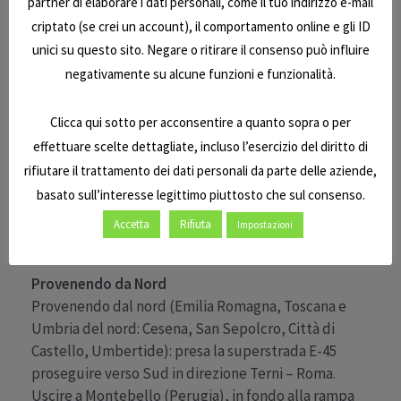
partner di elaborare i dati personali, come il tuo indirizzo e-mail
criptato (se crei un account), il comportamento online e gli ID
unici su questo sito. Negare o ritirare il consenso può influire
Siamo in Umbria, cuore verde d’Italia, 5
negativamente su alcune funzioni e funzionalità.
km a sud di Perugia, lungo la principale
arteria stradale Umbra, la E-45 (già E-7)
Clicca qui sotto per acconsentire a quanto sopra o per
direttrice Orte – Ravenna (da Cesena,
effettuare scelte dettagliate, incluso l’esercizio del diritto di
rifiutare il trattamento dei dati personali da parte delle aziende,
Forlì), una tra le più lunghe direttrici
basato sull’interesse legittimo piuttosto che sul consenso.
europee.
Accetta
Rifiuta
Impostazioni
In Auto
Provenendo da Nord
Provenendo dal nord (Emilia Romagna, Toscana e
Umbria del nord: Cesena, San Sepolcro, Città di
Castello, Umbertide): presa la superstrada E-45
proseguire verso Sud in direzione Terni – Roma.
Uscire a Montebello (Perugia), in fondo alla rampa