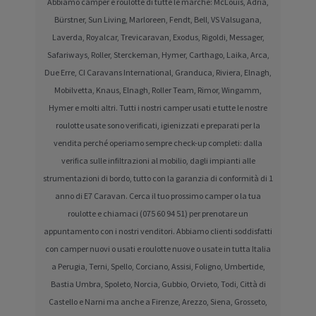
Abbiamo camper e roulotte di tutte le marche: McLouis, Adria,
Bürstner, Sun Living, Marloreen, Fendt, Bell, VS Valsugana,
Laverda, Royalcar, Trevicaravan, Exodus, Rigoldi, Messager,
Safariways, Roller, Sterckeman, Hymer, Carthago, Laika, Arca,
Due Erre, CI Caravans International, Granduca, Riviera, Elnagh,
Mobilvetta, Knaus, Elnagh, Roller Team, Rimor, Wingamm,
Hymer e molti altri. Tutti i nostri camper usati e tutte le nostre
roulotte usate sono verificati, igienizzati e preparati per la
vendita perché operiamo sempre check-up completi: dalla
verifica sulle infiltrazioni al mobilio, dagli impianti alle
strumentazioni di bordo, tutto con la garanzia di conformità di 1
anno di E7 Caravan. Cerca il tuo prossimo camper o la tua
roulotte e chiamaci (075 60 94 51) per prenotare un
appuntamento con i nostri venditori. Abbiamo clienti soddisfatti
con camper nuovi o usati e roulotte nuove o usate in tutta Italia
a Perugia, Terni, Spello, Corciano, Assisi, Foligno, Umbertide,
Bastia Umbra, Spoleto, Norcia, Gubbio, Orvieto, Todi, Città di
Castello e Narni ma anche a Firenze, Arezzo, Siena, Grosseto,