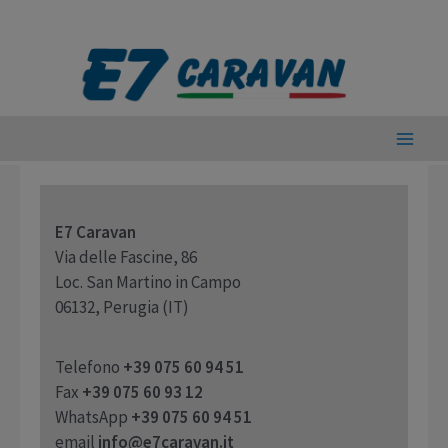
Vai
al
contenuto
Main
Men
E7 Caravan
Via delle Fascine, 86
Loc. San Martino in Campo
06132, Perugia (IT)
Telefono
+39
075 60 94 51
Fax
+39 075 60 93 12
WhatsApp
+39
075 60 94 51
email
info@e7caravan.it