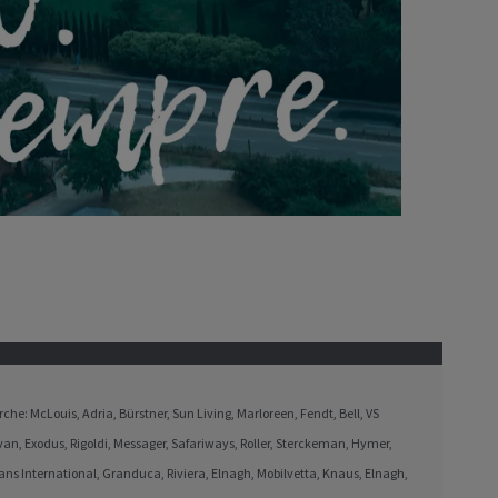
che: McLouis, Adria, Bürstner, Sun Living, Marloreen, Fendt, Bell, VS
an, Exodus, Rigoldi, Messager, Safariways, Roller, Sterckeman, Hymer,
ans International, Granduca, Riviera, Elnagh, Mobilvetta, Knaus, Elnagh,