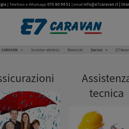
ugia
| Telefono e Whatsapp
075 60 94 51
| email
info@e7caravan.it | Ora
CARAVAN
Scooter elettrici
Rimorchi
Servizi
E7 New
ssicurazioni
Assistenz
tecnica