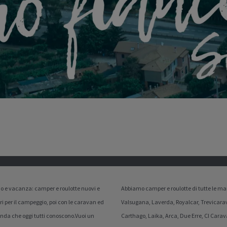
gio e vacanza: camper e roulotte nuovi e
Abbiamo camper e roulotte di tutte le mar
ri per il campeggio, poi con le caravan ed
Valsugana, Laverda, Royalcar, Trevicarav
ienda che oggi tutti conoscono.Vuoi un
Carthago, Laika, Arca, Due Erre, CI Carav