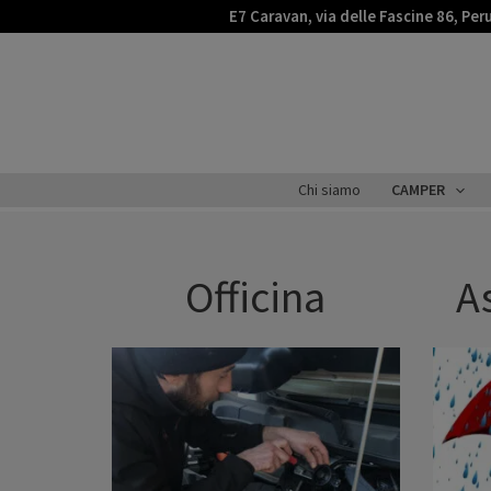
Vai
E7 Caravan, via delle Fascine 86, Per
al
contenuto
Servizi
Chi siamo
CAMPER
Officina
A