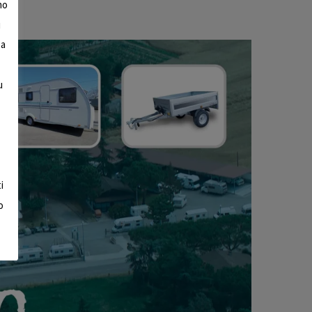
mo
i
 a
u
i
o