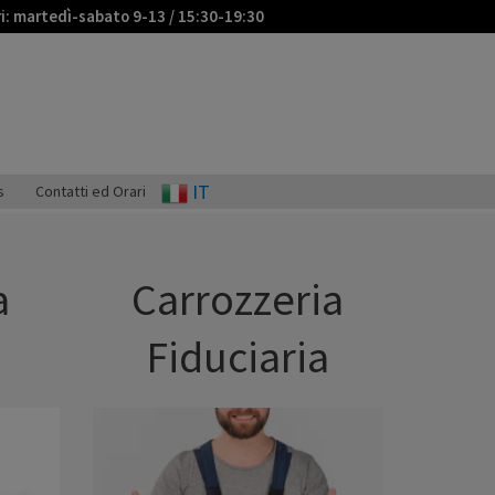
ri: martedì-sabato 9-13 / 15:30-19:30
IT
s
Contatti ed Orari
a
Carrozzeria
Fiduciaria