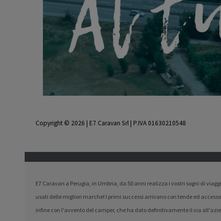
Copyright © 2026 | E7 Caravan Srl | P.IVA 01630210548
E7 Caravan a Perugia, in Umbria, da 50 anni realizza i vostri sogni di viag
usati delle migliori marche! I primi successi arrivano con tende ed accesso
infine con l'avvento del camper, che ha dato definitivamente il via all'az