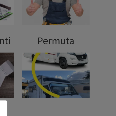
nti
Permuta