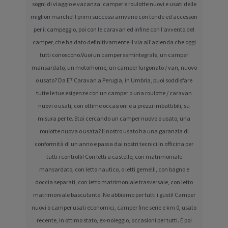
sogni di viaggio e vacanza: camper e roulotte nuovi e usati delle
migliori marche! I primi successi arrivano con tende ed accessori
per il campeggio, poi con le caravan ed infine con l'avvento del
camper, che ha dato definitivamente il via all'azienda che oggi
tutti conoscono.Vuoi un camper semintegrale, un camper
mansardato, un motorhome, un camper furgonato / van, nuovo
o usato? Da E7 Caravan a Perugia, in Umbria, puoi soddisfare
tutte le tue esigenze con un camper o una roulotte / caravan
nuovi o usati, con ottime occasioni e a prezzi imbattibili, su
misura per te. Stai cercando un camper nuovo o usato, una
roulotte nuova o usata? Il nostro usato ha una garanzia di
conformità di un anno e passa dai nostri tecnici in officina per
tutti i controlli! Con letti a castello, con matrimoniale
mansardato, con letto nautico, o letti gemelli, con bagno e
doccia separati, con letto matrimoniale trasversale, con letto
matrimoniale basculante. Ne abbiamo per tutti i gusti! Camper
nuovi o camper usati economici, camper fine serie e km 0, usato
recente, in ottimo stato, ex-noleggio, occasioni per tutti. E poi