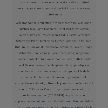
roulotte nuove o usate economiche, stanziali, complete di
veranda, a prezzo contenuto, disponibili in pronta consegna
tutto l'anno!
Abbiamo camper e roulotte di tutte le marche: McLouis, Adria,
Bürstner, Sun Living, Marloreen, Fendt, Bell, VS Valsugana,
Laverda, Royalcar, Trevicaravan, Exodus, Rigoldi, Messager,
Safariways, Roller, Sterckeman, Hymer, Carthago, Laika, Arca,
Due Erre, CI Caravans International, Granduca, Riviera, Elnagh,
Mobilvetta, Knaus, Elnagh, Roller Team, Rimor, Wingamm,
Hymer e molti altri. Tutti i nostri camper usati e tutte le nostre
roulotte usate sono verificati, igienizzati e preparati per la
vendita perché operiamo sempre check-up completi: dalla
verifica sulle infiltrazioni al mobilio, dagli impianti alle
strumentazioni di bordo, tutto con la garanzia di conformità di 1
anno di E7 Caravan. Cerca il tuo prossimo camper o la tua
roulotte e chiamaci (075 60 94 51) per prenotare un
appuntamento con i nostri venditori. Abbiamo clienti soddisfatti
con camper nuovi o usati e roulotte nuove o usate in tutta Italia