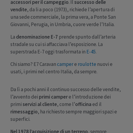
accessori per il campeggio
. Il
successo delle
vendite
, da li a poco (1973), richiede l’apertura di
una sede commerciale, la prima vera, a Ponte San
Giovanni, Perugia, in Umbria, cuore verde l’Italia.
La
denominazione E-7
prende spunto dall’arteria
stradale su cui si affacciava l’esposizione. La
superstrada E-7 oggi trasformata in
E-45
.
Chi siamo? E7 Caravan
camper
e
roulotte
nuovi e
usati, i primi nel centro Italia, da sempre.
Da lì a pochi anni il continuo successo delle vendite,
l’avvento dei
primi camper
e l’introduzione dei
primi
servizi al cliente
, come l’
officina
ed il
rimessaggio
, ha richiesto sempre maggiori spazi e
superfici.
Nel 1978 l’acquisizione di un terreno
, sempre