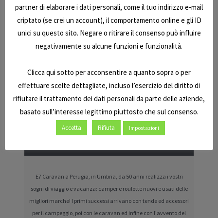
partner di elaborare i dati personali, come il tuo indirizzo e-mail
collaborando per tantissimi anni con
Safariland
.
criptato (se crei un account), il comportamento online e gli ID
Il nostro impegno oggi e domani, come in passato, è
unici su questo sito. Negare o ritirare il consenso può influire
stato e sarà sempre quello di poter
offrire alla
negativamente su alcune funzioni e funzionalità.
nostra clientela un prodotto all’altezza dei tempi
,
con i servizi, la comodità e la tranquillità che solo 50
Clicca qui sotto per acconsentire a quanto sopra o per
anni di esperienza possono garantire.
effettuare scelte dettagliate, incluso l’esercizio del diritto di
rifiutare il trattamento dei dati personali da parte delle aziende,
basato sull’interesse legittimo piuttosto che sul consenso.
Copyright © 2026 | E7 Caravan Srl | P.IVA 01630210548
Accetta
Rifiuta
Impostazioni
E7 Caravan a Perugia, in Umbria, da 50 anni realizza i vostri
sogni di viaggio e vacanza: camper e roulotte nuovi e usati delle
migliori marche! I primi successi arrivano con tende ed accessori
per il campeggio, poi con le caravan ed infine con l'avvento del