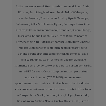
Abbiamo camper e roulotte di tutte le marche: McLouis, Adria,
Bürstner, Sun Living, Marloreen, Fendt, Bell, VS Valsugana,
Laverda, Royalcar, Trevicaravan, Exodus, Rigoldi, Messager,
Safariways, Roller, Sterckeman, Hymer, Carthago, Laika, Arca,
Due Erre, CI Caravans International, Granduca, Riviera, Elnagh,
Mobilvetta, Knaus, Elnagh, Roller Team, Rimor, Wingamm,
Hymer e molti altri. Tutti i nostri camper usati e tutte le nostre
roulotte usate sono verificati, igienizzati e preparati per la
vendita perché operiamo sempre check-up completi: dalla
verifica sulle infiltrazioni al mobilio, dagli impianti alle
strumentazioni di bordo, tutto con la garanzia di conformità di 1
anno di E7 Caravan. Cerca il tuo prossimo camper o la tua
roulotte e chiamaci (075 60 94 51) per prenotare un
appuntamento con i nostri venditori. Abbiamo clienti soddisfatti
con camper nuovi o usati e roulotte nuove o usate in tutta Italia
a Perugia, Terni, Spello, Corciano, Assisi, Foligno, Umbertide,
Bastia Umbra, Spoleto, Norcia, Gubbio, Orvieto, Todi, Città di