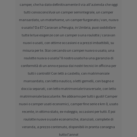
camper, che ha dato definitivamente il via all'azienda che oggi
tutti conoscono.Vuoi un camper semintegrale, un camper
mansardato, un motorhome, un camper furgonato / van, nuovo
o usato? Da E7 Caravan a Perugia, in Umbria, puoi soddisfare
tutte le tue esigenze con un camper o una roulotte / caravan
nuovi o usati, con ottime occasioni e a prezzi imbattibili, su
misura per te. Stai cercando un camper nuovo o usato, una
roulotte nuova o usata? Il nostro usato ha una garanzia di
conformità di un anno e passa dai nostri tecnici in officina per
tutti i controlli! Con letti a castello, con matrimoniale
mansardato, con letto nautico, o letti gemelli, con bagno e
doccia separati, con letto matrimoniale trasversale, con letto
matrimoniale basculante. Ne abbiamo per tutti i gusti! Camper
nuovi o camper usati economici, camper fine serie e km 0, usato
recente, in ottimo stato, ex-noleggio, occasioni per tutti. E poi
roulotte nuove o usate economiche, stanziali, complete di
veranda, a prezzo contenuto, disponibili in pronta consegna
tutto l'anno!