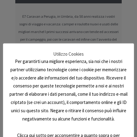
E7 Caravan a Perugia, in Umbria, da 50 anni realizza i vostri
sogni di viaggio e vacanza: camper e roulotte nuovi e usati delle
migliori marche! I primi successi arrivano con tende ed accessori
per il campeggio, poi con le caravan ed infine con l'avvento del
camper, che ha dato definitivamente il via all'azienda che oggi
Utilizzo Cookies
tutti conoscono.Vuoi un camper semintegrale, un camper
Per garantirti una migliore esperienza, sia noi che i nostri
mansardato, un motorhome, un camper furgonato / van, nuovo
partner utilizziamo tecnologie come i cookie per memorizzare
o usato? Da E7 Caravan a Perugia, in Umbria, puoi soddisfare
e/o accedere alle informazioni del tuo dispositivo. Ricevere il
tutte le tue esigenze con un camper o una roulotte / caravan
consenso per queste tecnologie permette a noi e ai nostri
nuovi o usati, con ottime occasioni e a prezzi imbattibili, su
misura per te. Stai cercando un camper nuovo o usato, una
partner di elaborare i dati personali, come il tuo indirizzo e-mail
roulotte nuova o usata? Il nostro usato ha una garanzia di
criptato (se crei un account), il comportamento online e gli ID
conformità di un anno e passa dai nostri tecnici in officina per
unici su questo sito. Negare o ritirare il consenso può influire
tutti i controlli! Con letti a castello, con matrimoniale
negativamente su alcune funzioni e funzionalità.
mansardato, con letto nautico, o letti gemelli, con bagno e
doccia separati, con letto matrimoniale trasversale, con letto
Clicca qui sotto per acconsentire a quanto sopra o per