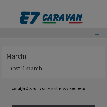
Vai
al
contenuto
Main
Men
Marchi
I nostri marchi
Copyright © 2026 | E7 Caravan Srl | P.IVA 01630210548