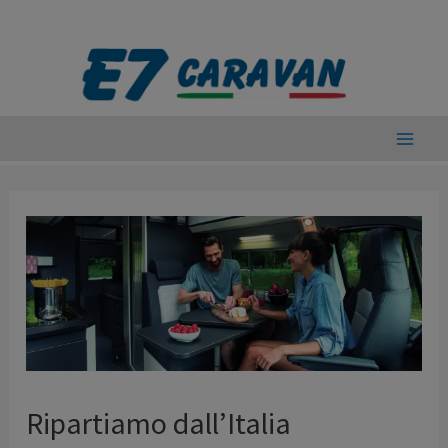
Vai
al
contenuto
Main
Men
Ripartiamo dall’Italia