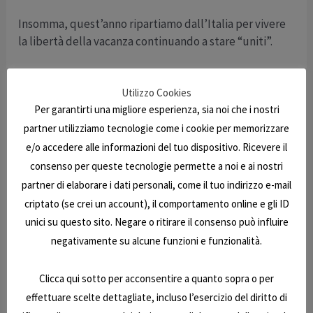
Insomma, quest’anno ripartiamo dall’Italia per vivere
la libertà della vacanza continuando a stare “uniti”.
Navigazione
Utilizzo Cookies
←
Articolo
Articolo
Per garantirti una migliore esperienza, sia noi che i nostri
articoli
precedente
successivo
partner utilizziamo tecnologie come i cookie per memorizzare
e/o accedere alle informazioni del tuo dispositivo. Ricevere il
→
consenso per queste tecnologie permette a noi e ai nostri
partner di elaborare i dati personali, come il tuo indirizzo e-mail
Copyright © 2026 | E7 Caravan Srl | P.IVA 01630210548
criptato (se crei un account), il comportamento online e gli ID
unici su questo sito. Negare o ritirare il consenso può influire
negativamente su alcune funzioni e funzionalità.
Clicca qui sotto per acconsentire a quanto sopra o per
E7 Caravan a Perugia, in Umbria, da 50 anni realizza i vostri
effettuare scelte dettagliate, incluso l’esercizio del diritto di
sogni di viaggio e vacanza: camper e roulotte nuovi e usati delle