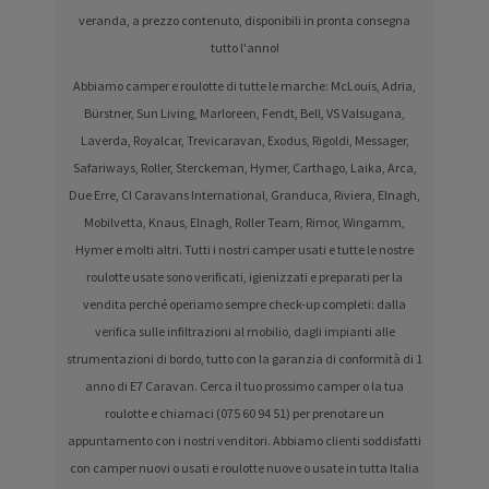
veranda, a prezzo contenuto, disponibili in pronta consegna
tutto l'anno!
Abbiamo camper e roulotte di tutte le marche: McLouis, Adria,
Bürstner, Sun Living, Marloreen, Fendt, Bell, VS Valsugana,
Laverda, Royalcar, Trevicaravan, Exodus, Rigoldi, Messager,
Safariways, Roller, Sterckeman, Hymer, Carthago, Laika, Arca,
Due Erre, CI Caravans International, Granduca, Riviera, Elnagh,
Mobilvetta, Knaus, Elnagh, Roller Team, Rimor, Wingamm,
Hymer e molti altri. Tutti i nostri camper usati e tutte le nostre
roulotte usate sono verificati, igienizzati e preparati per la
vendita perché operiamo sempre check-up completi: dalla
verifica sulle infiltrazioni al mobilio, dagli impianti alle
strumentazioni di bordo, tutto con la garanzia di conformità di 1
anno di E7 Caravan. Cerca il tuo prossimo camper o la tua
roulotte e chiamaci (075 60 94 51) per prenotare un
appuntamento con i nostri venditori. Abbiamo clienti soddisfatti
con camper nuovi o usati e roulotte nuove o usate in tutta Italia