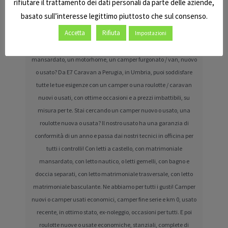
rifiutare il trattamento dei dati personali da parte delle aziende,
migliori marche! I primi successi arrivano con tende ed accessori
basato sull’interesse legittimo piuttosto che sul consenso.
per il campeggio, poi con le caravan ed infine con l'avvento del
Accetta
Rifiuta
Impostazioni
camper, che ha dato definitivamente il via all'azienda che oggi
tutti conoscono.Vuoi un camper semintegrale, un camper
mansardato, un motorhome, un camper furgonato / van, nuovo
o usato? Da E7 Caravan a Perugia, in Umbria, puoi soddisfare
tutte le tue esigenze con un camper o una roulotte / caravan
nuovi o usati, con ottime occasioni e a prezzi imbattibili, su
misura per te. Stai cercando un camper nuovo o usato, una
roulotte nuova o usata? Il nostro usato ha una garanzia di
conformità di un anno e passa dai nostri tecnici in officina per
tutti i controlli! Con letti a castello, con matrimoniale
mansardato, con letto nautico, o letti gemelli, con bagno e
doccia separati, con letto matrimoniale trasversale, con letto
matrimoniale basculante. Ne abbiamo per tutti i gusti! Camper
nuovi o camper usati economici, camper fine serie e km 0, usato
recente, in ottimo stato, ex-noleggio, occasioni per tutti. E poi
roulotte nuove o usate economiche, stanziali, complete di