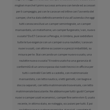
migliori marche! I primi successi arrivano con tende ed accessori
per il campeggio, poi con le caravan ed infine con l'avvento del
camper, che ha dato definitivamente il via all'azienda che oggi
tutti conoscono.Vuoi un camper semintegrale, un camper
mansardato, un motorhome, un camper furgonato / van, nuovo
o usato? Da E7 Caravan a Perugia, in Umbria, puoi soddisfare
tutte le tue esigenze con un camper o una roulotte / caravan
nuovi o usati, con ottime occasioni e a prezzi imbattibili, su
misura per te. Stai cercando un camper nuovo o usato, una
roulotte nuova o usata? Il nostro usato ha una garanzia di
conformità di un anno e passa dai nostri tecnici in officina per
tutti i controlli! Con letti a castello, con matrimoniale
mansardato, con letto nautico, o letti gemelli, con bagno e
doccia separati, con letto matrimoniale trasversale, con letto
matrimoniale basculante. Ne abbiamo per tutti i gusti! Camper
nuovi o camper usati economici, camper fine serie e km 0, usato
recente, in ottimo stato, ex-noleggio, occasioni per tutti. E poi
roulotte nuove o usate economiche, stanziali, complete di