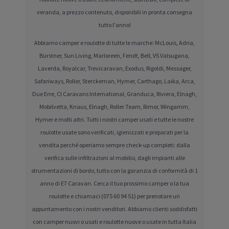
veranda, a prezzo contenuto, disponibili in pronta consegna
tutto l'anno!
Abbiamo camper e roulotte di tutte le marche: McLouis, Adria,
Bürstner, Sun Living, Marloreen, Fendt, Bell, VS Valsugana,
Laverda, Royalcar, Trevicaravan, Exodus, Rigoldi, Messager,
Safariways, Roller, Sterckeman, Hymer, Carthago, Laika, Arca,
Due Erre, CI Caravans International, Granduca, Riviera, Elnagh,
Mobilvetta, Knaus, Elnagh, Roller Team, Rimor, Wingamm,
Hymer e molti altri. Tutti i nostri camper usati e tutte le nostre
roulotte usate sono verificati, igienizzati e preparati per la
vendita perché operiamo sempre check-up completi: dalla
verifica sulle infiltrazioni al mobilio, dagli impianti alle
strumentazioni di bordo, tutto con la garanzia di conformità di 1
anno di E7 Caravan. Cerca il tuo prossimo camper o la tua
roulotte e chiamaci (075 60 94 51) per prenotare un
appuntamento con i nostri venditori. Abbiamo clienti soddisfatti
con camper nuovi o usati e roulotte nuove o usate in tutta Italia