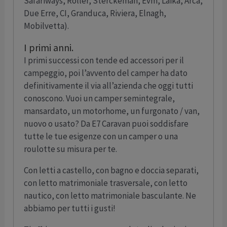
Safariways, Roller, Sterckeman, Evm, Laika, Arca,
Due Erre, CI, Granduca, Riviera, Elnagh,
Mobilvetta).
I primi anni.
I primi successi con tende ed accessori per il
campeggio, poi l’avvento del camper ha dato
definitivamente il via all’azienda che oggi tutti
conoscono. Vuoi un camper semintegrale,
mansardato, un motorhome, un furgonato / van,
nuovo o usato? Da E7 Caravan puoi soddisfare
tutte le tue esigenze con un camper o una
roulotte su misura per te.
Con letti a castello, con bagno e doccia separati,
con letto matrimoniale trasversale, con letto
nautico, con letto matrimoniale basculante. Ne
abbiamo per tutti i gusti!