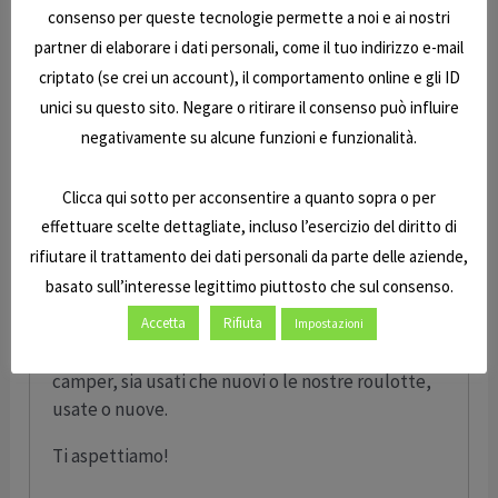
Mobilvetta, McLouis, Ilusion e tante altre, tutti
consenso per queste tecnologie permette a noi e ai nostri
in ottime condizioni, con test e verifiche
partner di elaborare i dati personali, come il tuo indirizzo e-mail
strutturali e delle forniture interne.
criptato (se crei un account), il comportamento online e gli ID
unici su questo sito. Negare o ritirare il consenso può influire
Tutti i mezzi sono verificati, igienizzati e
negativamente su alcune funzioni e funzionalità.
preparati per la vendita perché operiamo
checkup completi, dalla verifica sulle
infiltrazioni alla scocca, dal mobilio agli impianti,
Clicca qui sotto per acconsentire a quanto sopra o per
tutto con la garanzia di conformità E7 Caravan.
effettuare scelte dettagliate, incluso l’esercizio del diritto di
rifiutare il trattamento dei dati personali da parte delle aziende,
Cerca il tuo prossimo camper o la tua roulotte e
basato sull’interesse legittimo piuttosto che sul consenso.
chiamaci (075 60 94 51) per prenotare un
appuntamento con il nostro personale. Se vuoi
Accetta
Rifiuta
Impostazioni
anche in videochiamata, per conoscere i nostri
camper, sia usati che nuovi o le nostre roulotte,
usate o nuove.
Ti aspettiamo!