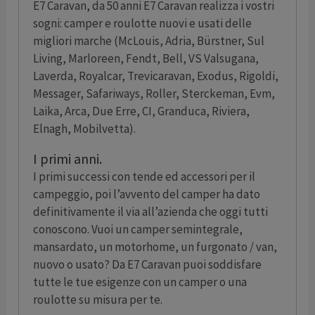
E7 Caravan, da 50 anni E7 Caravan realizza i vostri
sogni: camper e roulotte nuovi e usati delle
migliori marche (McLouis, Adria, Bürstner, Sul
Living, Marloreen, Fendt, Bell, VS Valsugana,
Laverda, Royalcar, Trevicaravan, Exodus, Rigoldi,
Messager, Safariways, Roller, Sterckeman, Evm,
Laika, Arca, Due Erre, CI, Granduca, Riviera,
Elnagh, Mobilvetta).
I primi anni.
I primi successi con tende ed accessori per il
campeggio, poi l’avvento del camper ha dato
definitivamente il via all’azienda che oggi tutti
conoscono. Vuoi un camper semintegrale,
mansardato, un motorhome, un furgonato / van,
nuovo o usato? Da E7 Caravan puoi soddisfare
tutte le tue esigenze con un camper o una
roulotte su misura per te.