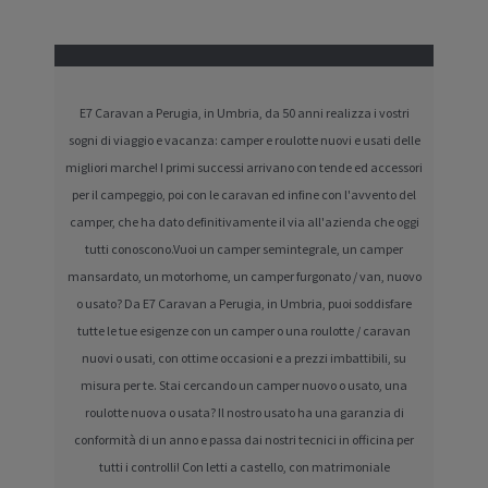
E7 Caravan a Perugia, in Umbria, da 50 anni realizza i vostri
sogni di viaggio e vacanza: camper e roulotte nuovi e usati delle
migliori marche! I primi successi arrivano con tende ed accessori
per il campeggio, poi con le caravan ed infine con l'avvento del
camper, che ha dato definitivamente il via all'azienda che oggi
tutti conoscono.Vuoi un camper semintegrale, un camper
mansardato, un motorhome, un camper furgonato / van, nuovo
o usato? Da E7 Caravan a Perugia, in Umbria, puoi soddisfare
tutte le tue esigenze con un camper o una roulotte / caravan
nuovi o usati, con ottime occasioni e a prezzi imbattibili, su
misura per te. Stai cercando un camper nuovo o usato, una
roulotte nuova o usata? Il nostro usato ha una garanzia di
conformità di un anno e passa dai nostri tecnici in officina per
tutti i controlli! Con letti a castello, con matrimoniale