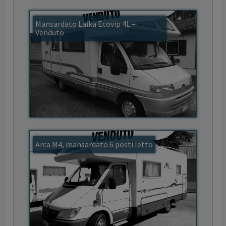
Mansardato Laika Ecovip 4L –
Venduto
Arca M4, mansardato 6 posti letto