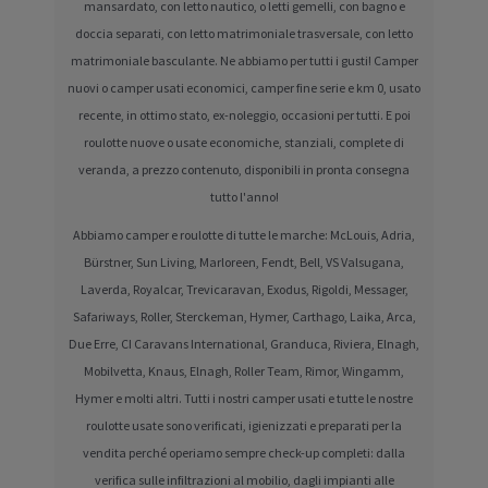
mansardato, con letto nautico, o letti gemelli, con bagno e
doccia separati, con letto matrimoniale trasversale, con letto
matrimoniale basculante. Ne abbiamo per tutti i gusti! Camper
nuovi o camper usati economici, camper fine serie e km 0, usato
recente, in ottimo stato, ex-noleggio, occasioni per tutti. E poi
roulotte nuove o usate economiche, stanziali, complete di
veranda, a prezzo contenuto, disponibili in pronta consegna
tutto l'anno!
Abbiamo camper e roulotte di tutte le marche: McLouis, Adria,
Bürstner, Sun Living, Marloreen, Fendt, Bell, VS Valsugana,
Laverda, Royalcar, Trevicaravan, Exodus, Rigoldi, Messager,
Safariways, Roller, Sterckeman, Hymer, Carthago, Laika, Arca,
Due Erre, CI Caravans International, Granduca, Riviera, Elnagh,
Mobilvetta, Knaus, Elnagh, Roller Team, Rimor, Wingamm,
Hymer e molti altri. Tutti i nostri camper usati e tutte le nostre
roulotte usate sono verificati, igienizzati e preparati per la
vendita perché operiamo sempre check-up completi: dalla
verifica sulle infiltrazioni al mobilio, dagli impianti alle