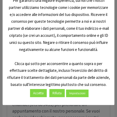
Per garantirti una migliore esperienza, sia noi che i nostri
Prato, Empoli.
partner utilizziamo tecnologie come i cookie per memorizzare
Nel Lazio a Viterbo, Rieti e Roma.
e/o accedere alle informazioni del tuo dispositivo. Ricevere il
In Abruzzo a L’Aquila.
consenso per queste tecnologie permette a noi e ai nostri
partner di elaborare i dati personali, come il tuo indirizzo e-mail
Usati delle marche Caravan International,
criptato (se crei un account), il comportamento online e gli ID
Mobilvetta, McLouis e tante altre, tutti in ottime
unici su questo sito. Negare o ritirare il consenso può influire
condizioni, con test e verifiche strutturali e delle
negativamente su alcune funzioni e funzionalità.
forniture interne.
Tutti i mezzi sono verificati, igienizzati e
Clicca qui sotto per acconsentire a quanto sopra o per
preparati per la vendita perché operiamo
effettuare scelte dettagliate, incluso l’esercizio del diritto di
checkup completi, dalla verifica sulle
rifiutare il trattamento dei dati personali da parte delle aziende,
infiltrazioni alla scocca, dal mobilio agli impianti,
basato sull’interesse legittimo piuttosto che sul consenso.
tutto con la garanzia di conformità E7 Caravan.
Accetta
Rifiuta
Impostazioni
Cerca il tuo prossimo camper o la tua roulotte e
chiamaci (075 60 94 51) per prenotare un
appuntamento con il nostro personale. Se vuoi