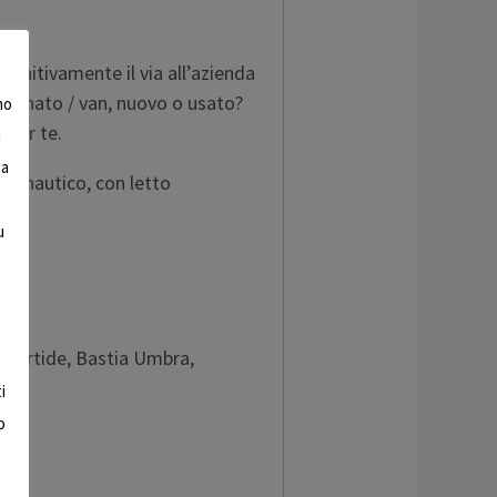
finitivamente il via all’azienda
gonato / van, nuovo o usato?
mo
 per te.
i
 a
tto nautico, con letto
u
!
Umbertide, Bastia Umbra,
i
o