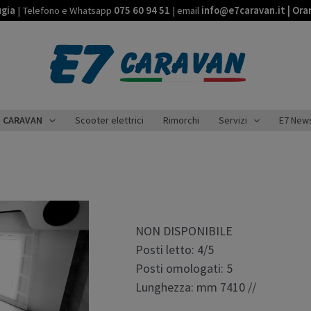
ugia
| Telefono e Whatsapp
075 60 94 51
| email
info@e7caravan.it | Ora
CARAVAN
Scooter elettrici
Rimorchi
Servizi
E7 New
NON DISPONIBILE
Posti letto: 4/5
Posti omologati: 5
Lunghezza: mm 7410 //