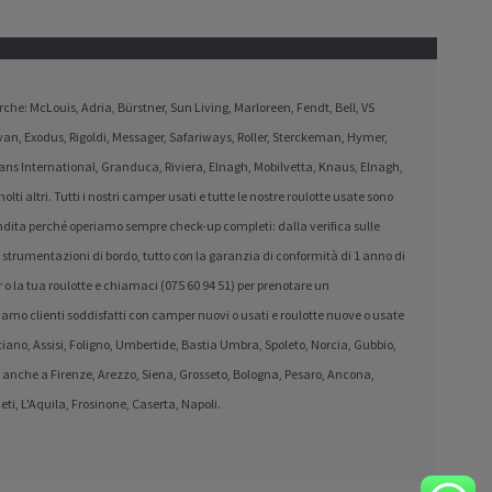
che: McLouis, Adria, Bürstner, Sun Living, Marloreen, Fendt, Bell, VS
an, Exodus, Rigoldi, Messager, Safariways, Roller, Sterckeman, Hymer,
ans International, Granduca, Riviera, Elnagh, Mobilvetta, Knaus, Elnagh,
 altri. Tutti i nostri camper usati e tutte le nostre roulotte usate sono
 vendita perché operiamo sempre check-up completi: dalla verifica sulle
le strumentazioni di bordo, tutto con la garanzia di conformità di 1 anno di
o la tua roulotte e chiamaci (075 60 94 51) per prenotare un
amo clienti soddisfatti con camper nuovi o usati e roulotte nuove o usate
orciano, Assisi, Foligno, Umbertide, Bastia Umbra, Spoleto, Norcia, Gubbio,
ma anche a Firenze, Arezzo, Siena, Grosseto, Bologna, Pesaro, Ancona,
eti, L'Aquila, Frosinone, Caserta, Napoli.