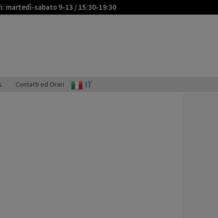
ri: martedì-sabato 9-13 / 15:30-19:30
IT
s
Contatti ed Orari