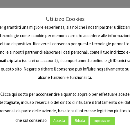
Utilizzo Cookies
cessori per il campeggio, poi l’avvento del camper ha dato de
i un camper semintegrale, mansardato, un motorhome, un fur
er garantirti una migliore esperienza, sia noi che i nostri partner utilizzia
utte le tue esigenze con un camper o una roulotte su misura
tecnologie come i cookie per memorizzare e/o accedere alle informazion
el tuo dispositivo. Ricevere il consenso per queste tecnologie permette
e doccia separati, con letto matrimoniale trasversale, con le
noi e ai nostri partner di elaborare i dati personali, come il tuo indirizzo e-
iamo per tutti i gusti!
mail criptato (se crei un account), il comportamento online e gli ID unici s
di soluzioni per soddisfare la tua grande voglia di viaggio
questo sito. Negare o ritirare il consenso può influire negativamente su
alcune funzioni e funzionalità.
ia.
Umbria a Perugia, Terni, Spoleto, Corciano, Assisi, Foligno, 
Clicca qui sotto per acconsentire a quanto sopra o per effettuare scelte
, Todi, Città di Castello e Narni.
dettagliate, incluso l’esercizio del diritto di rifiutare il trattamento dei dat
personali da parte delle aziende, basato sull’interesse legittimo piuttost
lì, Rimini, Riccione, Bologna.
che sul consenso.
Accetta
Rifiuta
Impostazioni
 Urbino, Ascoli Piceno, Macerata, Fermo, Fabriano, Jesi.