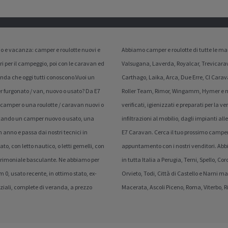
gio e vacanza: camper e roulotte nuovi e
Abbiamo camper e roulotte di tutte le mar
ri per il campeggio, poi con le caravan ed
Valsugana, Laverda, Royalcar, Trevicarav
ienda che oggi tutti conoscono.Vuoi un
Carthago, Laika, Arca, Due Erre, CI Carav
urgonato / van, nuovo o usato? Da E7
Roller Team, Rimor, Wingamm, Hymer e molti
n camper o una roulotte / caravan nuovi o
verificati, igienizzati e preparati per la
cercando un camper nuovo o usato, una
infiltrazioni al mobilio, dagli impianti al
 anno e passa dai nostri tecnici in
E7 Caravan. Cerca il tuo prossimo camper 
ato, con letto nautico, o letti gemelli, con
appuntamento con i nostri venditori. Abbi
atrimoniale basculante. Ne abbiamo per
in tutta Italia a Perugia, Terni, Spello, C
 0, usato recente, in ottimo stato, ex-
Orvieto, Todi, Città di Castello e Narni 
nziali, complete di veranda, a prezzo
Macerata, Ascoli Piceno, Roma, Viterbo, Ri