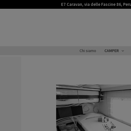
Vai
E7 Caravan, via delle Fascine 86, Per
al
contenuto
Chi siamo
CAMPER