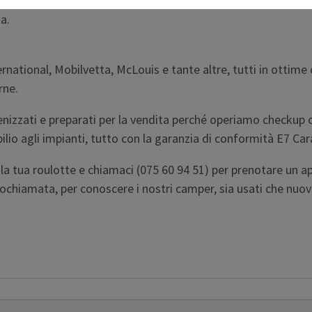
irenze, Arezzo, Prato, Empoli.
a.
national, Mobilvetta, McLouis e tante altre, tutti in ottime c
rne.
gienizzati e preparati per la vendita perché operiamo checkup c
bilio agli impianti, tutto con la garanzia di conformità E7 Ca
la tua roulotte e chiamaci (075 60 94 51) per prenotare un 
ochiamata, per conoscere i nostri camper, sia usati che nuovi