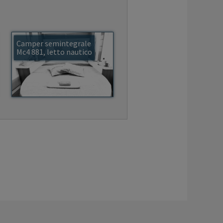
Camper semintegrale
Mc4 881, letto nautico