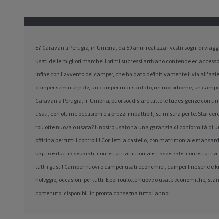
E7 Caravan a Perugia, in Umbria, da 50 anni realizza i vostri sogni di viag
usati delle migliori marche! I primi successi arrivano con tende ed accesso
infine con l'avvento del camper, che ha dato definitivamente il via all'az
camper semintegrale, un camper mansardato, un motorhome, un camper f
Caravan a Perugia, in Umbria, puoi soddisfare tutte le tue esigenze con u
usati, con ottime occasioni e a prezzi imbattibili, su misura per te. Stai 
roulotte nuova o usata? Il nostro usato ha una garanzia di conformità di un
officina per tutti i controlli! Con letti a castello, con matrimoniale mansard
bagno e doccia separati, con letto matrimoniale trasversale, con letto m
tutti i gusti! Camper nuovi o camper usati economici, camper fine serie e km
noleggio, occasioni per tutti. E poi roulotte nuove o usate economiche, sta
contenuto, disponibili in pronta consegna tutto l'anno!