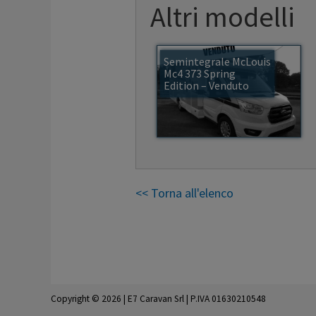
Altri modelli
Semintegrale McLouis
Mc4 373 Spring
Edition – Venduto
<< Torna all'elenco
Copyright © 2026 | E7 Caravan Srl | P.IVA 01630210548