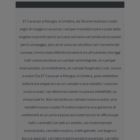
E7 Caravan a Perugia, in Umbria, da 50 anni realizza i vostri
sogni di viaggio e vacanza: camper e roulotte nuovi e usati delle
migliori marche! I primi successi arrivano con tende ed accessori
per il campeggio, poi con le caravan ed infine con l'avvento del
camper, che ha dato definitivamente il via all'azienda che oggi
tutti conoscono.Vuoi un camper semintegrale, un camper
mansardato, un motorhome, un camper furgonato / van, nuovo
o usato? Da E7 Caravan a Perugia, in Umbria, puoi soddisfare
tutte le tue esigenze con un camper o una roulotte / caravan
nuovi o usati, con ottime occasioni e a prezzi imbattibili, su
misura per te. Stai cercando un camper nuovo o usato, una
roulotte nuova o usata? Il nostro usato ha una garanzia di
conformità di un anno e passa dai nostri tecnici in officina per
tutti i controlli! Con letti a castello, con matrimoniale
mansardato, con letto nautico, o letti gemelli, con bagno e
doccia separati, con letto matrimoniale trasversale, con letto