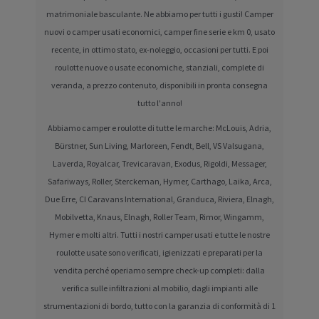
matrimoniale basculante. Ne abbiamo per tutti i gusti! Camper
nuovi o camper usati economici, camper fine serie e km 0, usato
recente, in ottimo stato, ex-noleggio, occasioni per tutti. E poi
roulotte nuove o usate economiche, stanziali, complete di
veranda, a prezzo contenuto, disponibili in pronta consegna
tutto l'anno!
Abbiamo camper e roulotte di tutte le marche: McLouis, Adria,
Bürstner, Sun Living, Marloreen, Fendt, Bell, VS Valsugana,
Laverda, Royalcar, Trevicaravan, Exodus, Rigoldi, Messager,
Safariways, Roller, Sterckeman, Hymer, Carthago, Laika, Arca,
Due Erre, CI Caravans International, Granduca, Riviera, Elnagh,
Mobilvetta, Knaus, Elnagh, Roller Team, Rimor, Wingamm,
Hymer e molti altri. Tutti i nostri camper usati e tutte le nostre
roulotte usate sono verificati, igienizzati e preparati per la
vendita perché operiamo sempre check-up completi: dalla
verifica sulle infiltrazioni al mobilio, dagli impianti alle
strumentazioni di bordo, tutto con la garanzia di conformità di 1