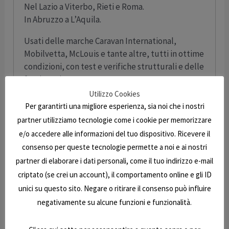
Nel Lazio a Viterbo, Rieti e Roma.
In Abruzzo a L’Aquila.
Usati delle marche Caravan International,
Mobilvetta, McLouis e tante altre, tutti in ottime
condizioni, con test e verifiche strutturali e delle
forniture interne.
Utilizzo Cookies
Tutti i mezzi sono verificati, igienizzati e
Per garantirti una migliore esperienza, sia noi che i nostri
preparati per la vendita perché operiamo
partner utilizziamo tecnologie come i cookie per memorizzare
checkup completi, dalla verifica sulle
e/o accedere alle informazioni del tuo dispositivo. Ricevere il
infiltrazioni alla scocca, dal mobilio agli impianti,
consenso per queste tecnologie permette a noi e ai nostri
tutto con la garanzia di conformità E7 Caravan.
partner di elaborare i dati personali, come il tuo indirizzo e-mail
Cerca il tuo prossimo camper o la tua roulotte e
criptato (se crei un account), il comportamento online e gli ID
chiamaci (075 60 94 51) per prenotare un
unici su questo sito. Negare o ritirare il consenso può influire
appuntamento con il nostro personale. Se vuoi
negativamente su alcune funzioni e funzionalità.
anche in videochiamata, per conoscere i nostri
camper, sia usati che nuovi o le nostre roulotte,