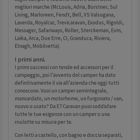
migliori marche (McLouis, Adria, Bürstner, Sul
Living, Marloreen, Fendt, Bell, VS Valsugana,
Laverda, Royalcar, Trevicaravan, Exodus, Rigoldi,
Messager, Safariways, Roller, Sterckeman, Evm,
Laika, Arca, Due Erre, CI, Granduca, Riviera,
Elnagh, Mobilvetta).
I primi anni.
I primi successi con tende ed accessori per il
campeggio, poi l’avvento del camper ha dato
definitivamente il via all’azienda che oggi tutti
conoscono. Vuoi un camper semintegrale,
mansardato, un motorhome, un furgonato / van,
nuovo o usato? Da E7 Caravan puoi soddisfare
tutte le tue esigenze con un camper o una
roulotte su misura per te.
Con letti a castello, con bagno e doccia separati,