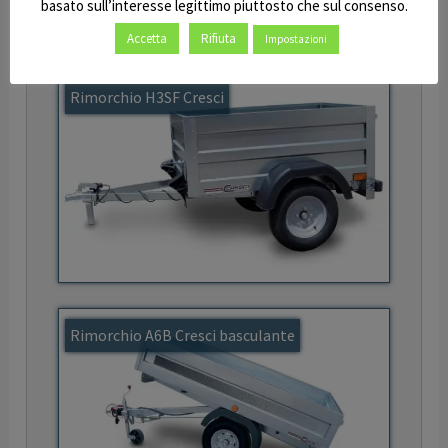
basato sull’interesse legittimo piuttosto che sul consenso.
Accetta
Rifiuta
Impostazioni
Rimorchio H3SF Cresci
Rimorchio A6B Cresci basculante