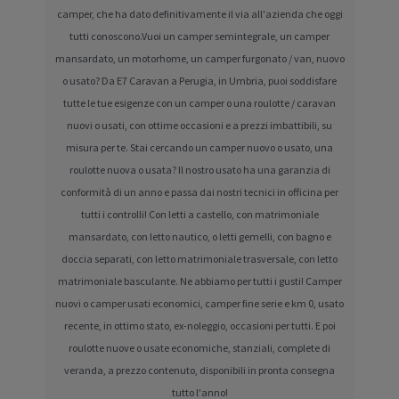
camper, che ha dato definitivamente il via all'azienda che oggi
tutti conoscono.Vuoi un camper semintegrale, un camper
mansardato, un motorhome, un camper furgonato / van, nuovo
o usato? Da E7 Caravan a Perugia, in Umbria, puoi soddisfare
tutte le tue esigenze con un camper o una roulotte / caravan
nuovi o usati, con ottime occasioni e a prezzi imbattibili, su
misura per te. Stai cercando un camper nuovo o usato, una
roulotte nuova o usata? Il nostro usato ha una garanzia di
conformità di un anno e passa dai nostri tecnici in officina per
tutti i controlli! Con letti a castello, con matrimoniale
mansardato, con letto nautico, o letti gemelli, con bagno e
doccia separati, con letto matrimoniale trasversale, con letto
matrimoniale basculante. Ne abbiamo per tutti i gusti! Camper
nuovi o camper usati economici, camper fine serie e km 0, usato
recente, in ottimo stato, ex-noleggio, occasioni per tutti. E poi
roulotte nuove o usate economiche, stanziali, complete di
veranda, a prezzo contenuto, disponibili in pronta consegna
tutto l'anno!