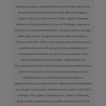
Abbiamo camper e roulotte di tutte le marche: McLouis, Adria,
Bürstner, Sun Living, Marloreen, Fendt, Bell, VS Valsugana,
Laverda, Royalcar, Trevicaravan, Exodus, Rigoldi, Messager,
Safariways, Roller, Sterckeman, Hymer, Carthago, Laika, Arca,
Due Erre, CI Caravans International, Granduca, Riviera, Elnagh,
Mobilvetta, Knaus, Elnagh, Roller Team, Rimor, Wingamm,
Hymer e molti altri. Tutti i nostri camper usati e tutte le nostre
roulotte usate sono verificati, igienizzati e preparati per la
vendita perché operiamo sempre check-up completi: dalla
verifica sulle infiltrazioni al mobilio, dagli impianti alle
strumentazioni di bordo, tutto con la garanzia di conformità di 1
anno di E7 Caravan. Cerca il tuo prossimo camper o la tua
roulotte e chiamaci (075 60 94 51) per prenotare un
appuntamento con i nostri venditori. Abbiamo clienti soddisfatti
con camper nuovi o usati e roulotte nuove o usate in tutta Italia
a Perugia, Terni, Spello, Corciano, Assisi, Foligno, Umbertide,
Bastia Umbra, Spoleto, Norcia, Gubbio, Orvieto, Todi, Città di