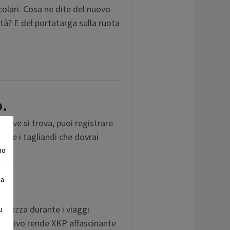
icolari. Cosa ne dite del nuovo
ttà? E del portatarga sulla ruota
o.
dove si trova, puoi registrare
are i tagliandi che dovrai
mo
i
 a
icurezza durante i viaggi
u
ovativo rende XKP affascinante