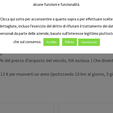
alcune funzioni e funzionalità.
h Ricarica completa (da 0 a 100%)
Clicca qui sotto per acconsentire a quanto sopra o per effettuare scelte
a versione L3, 87 km per la versione L1
dettagliate, incluso l’esercizio del diritto di rifiutare il trattamento dei dat
personali da parte delle aziende, basato sull’interesse legittimo piuttost
o fare i conti. Sempre.
che sul consenso.
Accetta
Rifiuta
Impostazioni
no
0% del prezzo d’acquisto del veicolo, IVA esclusa. ( Che dive
 12 € per muoverti un anno (ipotizzando 10 km al giorno, 5 gi