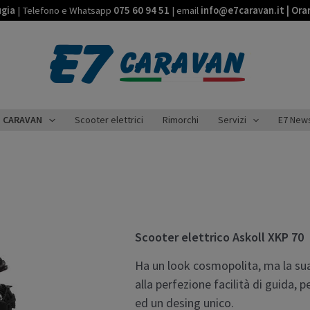
ugia
| Telefono e Whatsapp
075 60 94 51
| email
info@e7caravan.it | Ora
CARAVAN
Scooter elettrici
Rimorchi
Servizi
E7 New
Scooter elettrico Askoll XKP 70
Ha un look cosmopolita, ma la sua
alla perfezione facilità di guida, 
ed un desing unico.