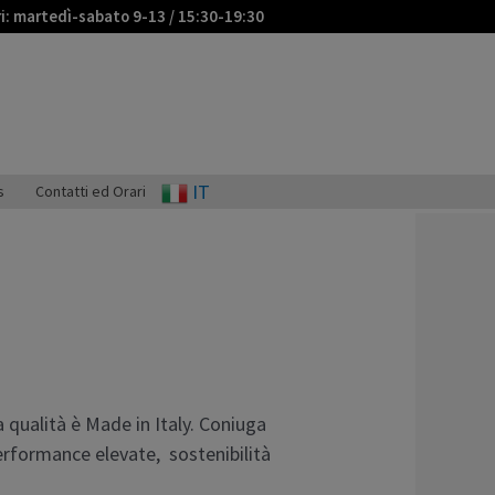
ri: martedì-sabato 9-13 / 15:30-19:30
IT
s
Contatti ed Orari
 qualità è Made in Italy. Coniuga
performance elevate, sostenibilità