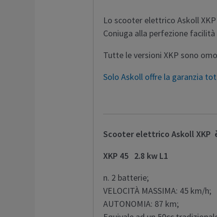
Lo scooter elettrico Askoll XKP 
Coniuga alla perfezione facilità
Tutte le versioni XKP sono omol
Solo Askoll offre la garanzia tot
Scooter elettrico Askoll XKP è
XKP 45 2.8 kw L1
n. 2 batterie;
VELOCITÀ MASSIMA: 45 km/h;
AUTONOMIA: 87 km;
Equivale ad un 50cc tradizional