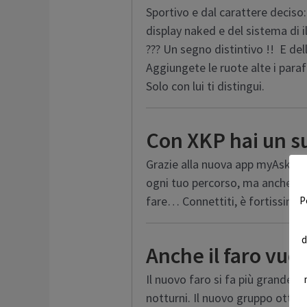
Sportivo e dal carattere deciso:
display naked e del sistema di i
??? Un segno distintivo !! E dell
Aggiungete le ruote alte i paraf
Solo con lui ti distingui.
Con XKP hai un su
Grazie alla nuova app myAskoll 
ogni tuo percorso, ma anche ten
fare… Connettiti, è fortissimo.
P
d
Anche il faro vuol
Il nuovo faro si fa più grande, p
notturni. Il nuovo gruppo ottic