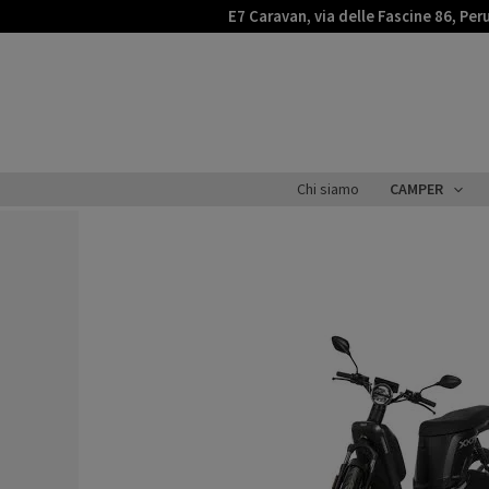
Vai
E7 Caravan, via delle Fascine 86, Per
al
contenuto
Chi siamo
CAMPER