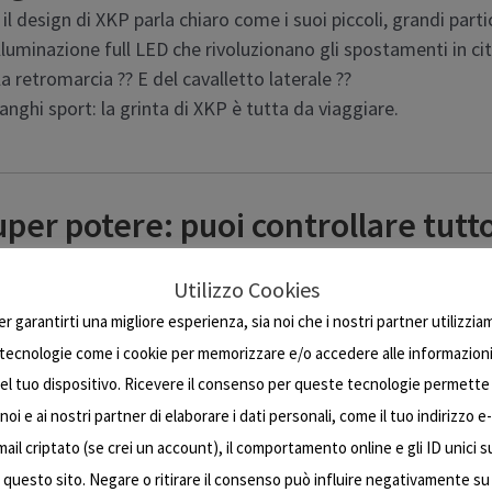
 il design di XKP parla chiaro come i suoi piccoli, grandi part
lluminazione full LED che rivoluzionano gli spostamenti in ci
a retromarcia ?? E del cavalletto laterale ??
anghi sport: la grinta di XKP è tutta da viaggiare.
per potere: puoi controllare tutt
puoi accendere lo scooter da remoto, puoi verificare sempre 
Utilizzo Cookies
ere sotto controllo la quantità di CO
risparmiata, memorizz
2
er garantirti una migliore esperienza, sia noi che i nostri partner utilizzia
tecnologie come i cookie per memorizzare e/o accedere alle informazion
el tuo dispositivo. Ricevere il consenso per queste tecnologie permette
e la sua parte.
noi e ai nostri partner di elaborare i dati personali, come il tuo indirizzo e-
iù luminoso e più bello per garantire la massima visibilità e s
mail criptato (se crei un account), il comportamento online e gli ID unici s
o posteriore non è da meno: con il suo design moderno e inn
questo sito. Negare o ritirare il consenso può influire negativamente su