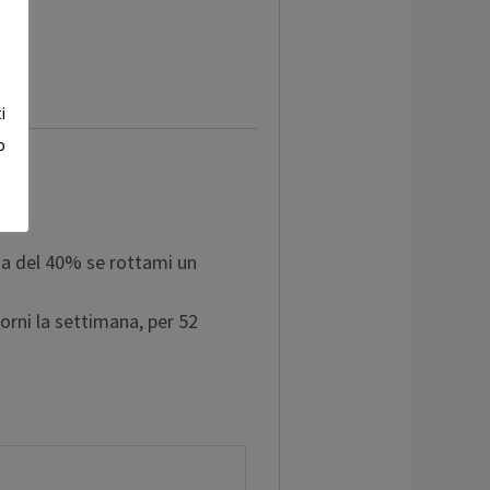
i
o
nta del 40% se rottami un
orni la settimana, per 52