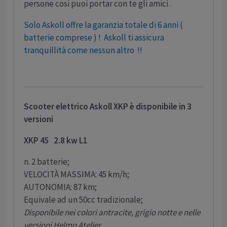
persone cosi puoi portar con te gli amici .
Solo Askoll offre la garanzia totale di 6 anni (
batterie comprese ) ! Askoll ti assicura
tranquillità come nessun altro !!
Scooter elettrico Askoll XKP è disponibile in 3
versioni
XKP 45 2.8 kw L1
n. 2 batterie;
VELOCITÀ MASSIMA: 45 km/h;
AUTONOMIA: 87 km;
Equivale ad un 50cc tradizionale;
Disponibile nei colori antracite, grigio notte e nelle
versioni Helmo Atelier.