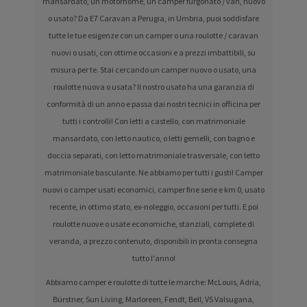
mansardato, un motorhome, un camper furgonato / van, nuovo
o usato? Da E7 Caravan a Perugia, in Umbria, puoi soddisfare
tutte le tue esigenze con un camper o una roulotte / caravan
nuovi o usati, con ottime occasioni e a prezzi imbattibili, su
misura per te. Stai cercando un camper nuovo o usato, una
roulotte nuova o usata? Il nostro usato ha una garanzia di
conformità di un anno e passa dai nostri tecnici in officina per
tutti i controlli! Con letti a castello, con matrimoniale
mansardato, con letto nautico, o letti gemelli, con bagno e
doccia separati, con letto matrimoniale trasversale, con letto
matrimoniale basculante. Ne abbiamo per tutti i gusti! Camper
nuovi o camper usati economici, camper fine serie e km 0, usato
recente, in ottimo stato, ex-noleggio, occasioni per tutti. E poi
roulotte nuove o usate economiche, stanziali, complete di
veranda, a prezzo contenuto, disponibili in pronta consegna
tutto l'anno!
Abbiamo camper e roulotte di tutte le marche: McLouis, Adria,
Bürstner, Sun Living, Marloreen, Fendt, Bell, VS Valsugana,