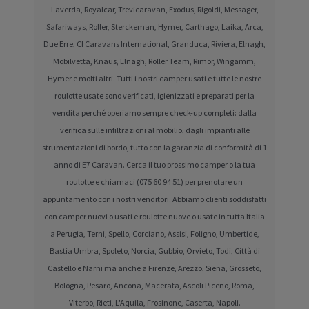
Laverda, Royalcar, Trevicaravan, Exodus, Rigoldi, Messager,
Safariways, Roller, Sterckeman, Hymer, Carthago, Laika, Arca,
Due Erre, CI Caravans International, Granduca, Riviera, Elnagh,
Mobilvetta, Knaus, Elnagh, Roller Team, Rimor, Wingamm,
Hymer e molti altri. Tutti i nostri camper usati e tutte le nostre
roulotte usate sono verificati, igienizzati e preparati per la
vendita perché operiamo sempre check-up completi: dalla
verifica sulle infiltrazioni al mobilio, dagli impianti alle
strumentazioni di bordo, tutto con la garanzia di conformità di 1
anno di E7 Caravan. Cerca il tuo prossimo camper o la tua
roulotte e chiamaci (075 60 94 51) per prenotare un
appuntamento con i nostri venditori. Abbiamo clienti soddisfatti
con camper nuovi o usati e roulotte nuove o usate in tutta Italia
a Perugia, Terni, Spello, Corciano, Assisi, Foligno, Umbertide,
Bastia Umbra, Spoleto, Norcia, Gubbio, Orvieto, Todi, Città di
Castello e Narni ma anche a Firenze, Arezzo, Siena, Grosseto,
Bologna, Pesaro, Ancona, Macerata, Ascoli Piceno, Roma,
Viterbo, Rieti, L'Aquila, Frosinone, Caserta, Napoli.