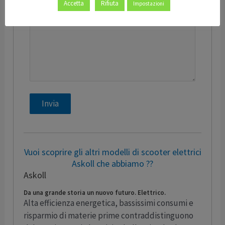
Accetta
Rifiuta
Impostazioni
Invia
Vuoi scoprire gli altri modelli di scooter elettrici
Askoll che abbiamo ??
Askoll
Da una grande storia un nuovo futuro. Elettrico.
Alta efficienza energetica, bassissimi consumi e
risparmio di materie prime contraddistinguono