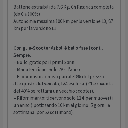
Batterie estraibili da 7,6 Kg, 6h Ricarica completa
(da 0 a 100%)
Autonomia massima 100 km per la versione L3, 87
km per la versione L1
Con gli e-Scooter Askoll è bello fare i conti.
Sempre.
– Bollo: gratis per i primi 5 anni
– Manutenzione: Solo 78 € l’anno
– Ecobonus: incentivo pari al 30% del prezzo
d’acquisto del veicolo, IVA esclusa. ( Che diventa
del 40% se rottami un vecchio scooter).
– Rifornimento: ti servono solo 12 € per muoverti
un anno (ipotizzando 10 km al giorno, 5 giorni la
settimana, per 52 settimane).