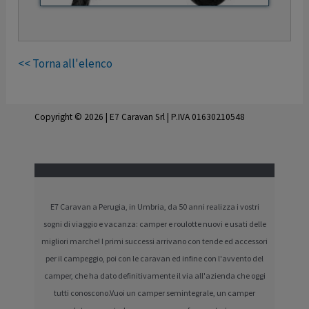
<< Torna all'elenco
Copyright © 2026 | E7 Caravan Srl | P.IVA 01630210548
E7 Caravan a Perugia, in Umbria, da 50 anni realizza i vostri
sogni di viaggio e vacanza: camper e roulotte nuovi e usati delle
migliori marche! I primi successi arrivano con tende ed accessori
per il campeggio, poi con le caravan ed infine con l'avvento del
camper, che ha dato definitivamente il via all'azienda che oggi
tutti conoscono.Vuoi un camper semintegrale, un camper