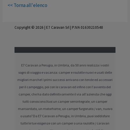
<< Torna all'elenco
Copyright © 2026 | E7 Caravan Srl | P.IVA 01630210548
E7 Caravan a Perugia, in Umbria, da 50 anni realizza i vostri
sogni di viaggio e vacanza: camper e roulotte nuovi e usati delle
migliori marche! I primi successi arrivano con tende ed accessori
per il campeggio, poi con le caravan ed infine con l'avvento del
camper, che ha dato definitivamente il via all'azienda che oggi
tutti conoscono.Vuoi un camper semintegrale, un camper
mansardato, un motorhome, un camper furgonato / van, nuovo
o usato? Da E7 Caravan a Perugia, in Umbria, puoi soddisfare
tutte le tue esigenze con un camper o una roulotte / caravan