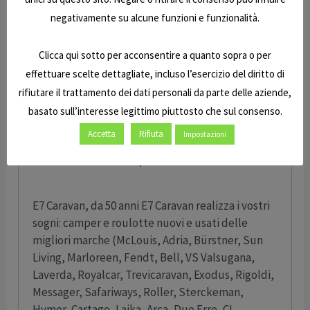
Il prezzo “a partire da” è il riferimento di listino
negativamente su alcune funzioni e funzionalità.
del produttore e non sono compresi i costi di
trasporto, allestimento, immatricolazione e
messa su strada.
Clicca qui sotto per acconsentire a quanto sopra o per
effettuare scelte dettagliate, incluso l’esercizio del diritto di
Vieni a scoprire in sede a vedere il veicolo dal vivo
rifiutare il trattamento dei dati personali da parte delle aziende,
e scoprire il prezzo che possiamo riservarti.
basato sull’interesse legittimo piuttosto che sul consenso.
Accetta
Rifiuta
Impostazioni
Non basta ? scopri altri nostri veicoli !
E7 Caravan, da 50 anni E7 Caravan realizza i vostri
sogni: camper e roulotte nuovi e usati delle
migliori marche (McLouis, Adria, Bürstner, Sun
Living, Marloreen, Fendt, Bell, VS Valsugana,
Laverda, Royalcar, Trevicaravan, Exodus, Rigoldi,
Messager, Safariways, Roller, Sterckeman,
Hymer, Cartago, Laika, Arca, Due Erre, CI,