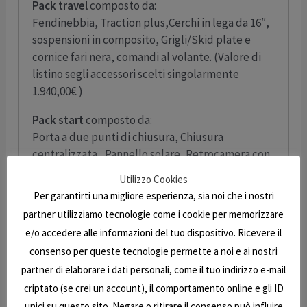
Pack travel
composto da:
Fendinebbia, Traction plus,Cerchi in lega da 16″,
sospensioni in composito, Grigli/Skid plate e
cornice fari nera, comandi al volante. (Valore di
listino segli accessori scelti singolarmente
1.940,00€ )
Pack start
composto da:
Porta a due punti di chiusura, Chiusura
centralizzata, Pannello solare, Retrocamera con
monitor, Skyroof, Oscuranti plissati in cabina,
Utilizzo Cookies
Braccio porta tv, Rivestimento sedili cabina
Per garantirti una migliore esperienza, sia noi che i nostri
coordinato alla tappezzeria. (Valore degli
partner utilizziamo tecnologie come i cookie per memorizzare
accessori scelti singolarmente 3.290,00€)
e/o accedere alle informazioni del tuo dispositivo. Ricevere il
5° posto omologato
(150,00€)
consenso per queste tecnologie permette a noi e ai nostri
partner di elaborare i dati personali, come il tuo indirizzo e-mail
Trasformazione dinette in letto
(340,00€)
criptato (se crei un account), il comportamento online e gli ID
unici su questo sito. Negare o ritirare il consenso può influire