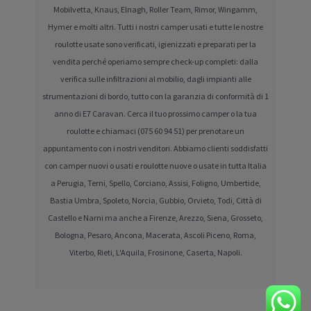
Mobilvetta, Knaus, Elnagh, Roller Team, Rimor, Wingamm,
Hymer e molti altri. Tutti i nostri camper usati e tutte le nostre
roulotte usate sono verificati, igienizzati e preparati per la
vendita perché operiamo sempre check-up completi: dalla
verifica sulle infiltrazioni al mobilio, dagli impianti alle
strumentazioni di bordo, tutto con la garanzia di conformità di 1
anno di E7 Caravan. Cerca il tuo prossimo camper o la tua
roulotte e chiamaci (075 60 94 51) per prenotare un
appuntamento con i nostri venditori. Abbiamo clienti soddisfatti
con camper nuovi o usati e roulotte nuove o usate in tutta Italia
a Perugia, Terni, Spello, Corciano, Assisi, Foligno, Umbertide,
Bastia Umbra, Spoleto, Norcia, Gubbio, Orvieto, Todi, Città di
Castello e Narni ma anche a Firenze, Arezzo, Siena, Grosseto,
Bologna, Pesaro, Ancona, Macerata, Ascoli Piceno, Roma,
Viterbo, Rieti, L'Aquila, Frosinone, Caserta, Napoli.