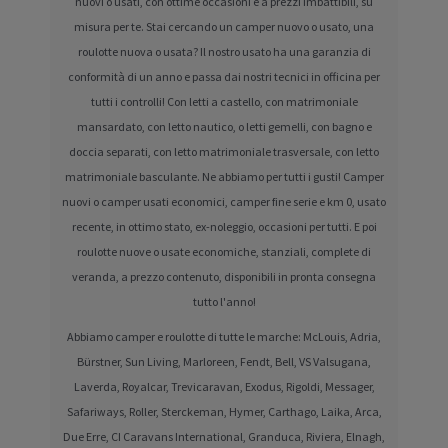
nuovi o usati, con ottime occasioni e a prezzi imbattibili, su
misura per te. Stai cercando un camper nuovo o usato, una
roulotte nuova o usata? Il nostro usato ha una garanzia di
conformità di un anno e passa dai nostri tecnici in officina per
tutti i controlli! Con letti a castello, con matrimoniale
mansardato, con letto nautico, o letti gemelli, con bagno e
doccia separati, con letto matrimoniale trasversale, con letto
matrimoniale basculante. Ne abbiamo per tutti i gusti! Camper
nuovi o camper usati economici, camper fine serie e km 0, usato
recente, in ottimo stato, ex-noleggio, occasioni per tutti. E poi
roulotte nuove o usate economiche, stanziali, complete di
veranda, a prezzo contenuto, disponibili in pronta consegna
tutto l'anno!
Abbiamo camper e roulotte di tutte le marche: McLouis, Adria,
Bürstner, Sun Living, Marloreen, Fendt, Bell, VS Valsugana,
Laverda, Royalcar, Trevicaravan, Exodus, Rigoldi, Messager,
Safariways, Roller, Sterckeman, Hymer, Carthago, Laika, Arca,
Due Erre, CI Caravans International, Granduca, Riviera, Elnagh,