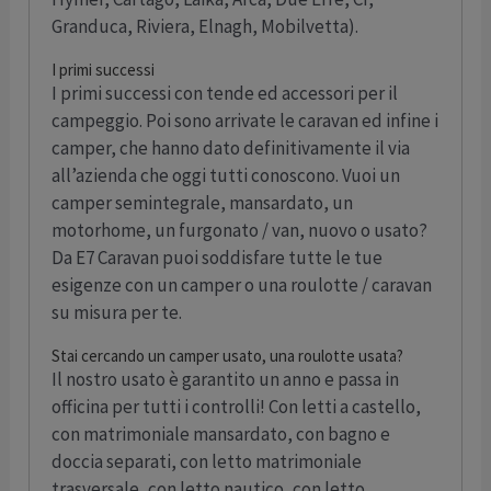
Granduca, Riviera, Elnagh, Mobilvetta).
I primi successi
I primi successi con tende ed accessori per il
campeggio. Poi sono arrivate le caravan ed infine i
camper, che hanno dato definitivamente il via
all’azienda che oggi tutti conoscono. Vuoi un
camper semintegrale, mansardato, un
motorhome, un furgonato / van, nuovo o usato?
Da E7 Caravan puoi soddisfare tutte le tue
esigenze con un camper o una roulotte / caravan
su misura per te.
Stai cercando un camper usato, una roulotte usata?
Il nostro usato è garantito un anno e passa in
officina per tutti i controlli! Con letti a castello,
con matrimoniale mansardato, con bagno e
doccia separati, con letto matrimoniale
trasversale, con letto nautico, con letto