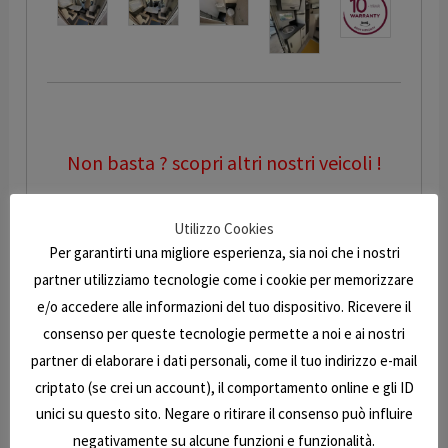
Non basta ? scopri altri nostri veicoli !
Utilizzo Cookies
E7 Caravan, da 50 anni E7 Caravan realizza i vostri
Per garantirti una migliore esperienza, sia noi che i nostri
sogni: camper e roulotte nuovi e usati delle
migliori marche (McLouis, Adria, Bürstner, Sun
partner utilizziamo tecnologie come i cookie per memorizzare
Living, Marloreen, Fendt, Bell, VS Valsugana,
e/o accedere alle informazioni del tuo dispositivo. Ricevere il
Laverda, Royalcar, Trevicaravan, Exodus, Rigoldi,
consenso per queste tecnologie permette a noi e ai nostri
Messager, Safariways, Roller, Sterckeman,
partner di elaborare i dati personali, come il tuo indirizzo e-mail
Hymer, Cartago, Laika, Arca, Due Erre, CI,
criptato (se crei un account), il comportamento online e gli ID
Granduca, Riviera, Elnagh, Mobilvetta).
unici su questo sito. Negare o ritirare il consenso può influire
negativamente su alcune funzioni e funzionalità.
I primi successi