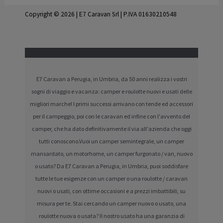
Copyright © 2026 | E7 Caravan Srl | P.IVA 01630210548
E7 Caravan a Perugia, in Umbria, da 50 anni realizza i vostri
sogni di viaggio e vacanza: camper e roulotte nuovi e usati delle
migliori marche! I primi successi arrivano con tende ed accessori
per il campeggio, poi con le caravan ed infine con l'avvento del
camper, che ha dato definitivamente il via all'azienda che oggi
tutti conoscono.Vuoi un camper semintegrale, un camper
mansardato, un motorhome, un camper furgonato / van, nuovo
o usato? Da E7 Caravan a Perugia, in Umbria, puoi soddisfare
tutte le tue esigenze con un camper o una roulotte / caravan
nuovi o usati, con ottime occasioni e a prezzi imbattibili, su
misura per te. Stai cercando un camper nuovo o usato, una
roulotte nuova o usata? Il nostro usato ha una garanzia di