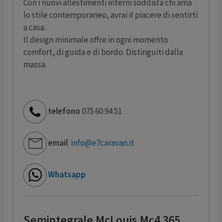
Con i nuovi allestimenti interni soddisfa chi ama
lo stile contemporaneo, avrai il piacere di sentirti
a casa.
Il design minimale offre in ogni momento
comfort, di guida e di bordo. Distinguiti dalla
massa.
telefono
075 60 94 51
email
info@e7caravan.it
Whatsapp
Semintegrale McLouis Mc4 365