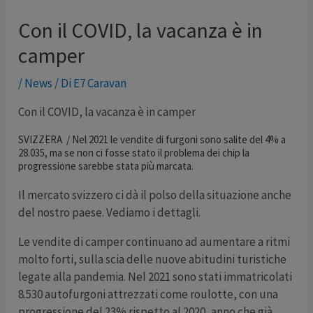
Con il COVID, la vacanza è in
camper
/
News
/ Di
E7 Caravan
Con il COVID, la vacanza è in camper
SVIZZERA
/
Nel 2021 le vendite di furgoni sono salite del 4% a
28.035, ma se non ci fosse stato il problema dei chip la
progressione sarebbe stata più marcata.
Il mercato svizzero ci dà il polso della situazione anche
del nostro paese. Vediamo i dettagli.
Le vendite di camper continuano ad aumentare a ritmi
molto forti, sulla scia delle nuove abitudini turistiche
legate alla pandemia. Nel 2021 sono stati immatricolati
8.530 autofurgoni attrezzati come roulotte, con una
progressione del 23% rispetto al 2020, anno che già