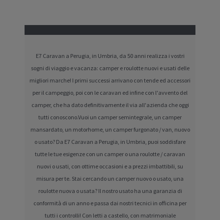
E7 Caravan a Perugia, in Umbria, da 50 anni realizza i vostri
sogni di viaggio e vacanza: camper e roulotte nuovi e usati delle
migliori marche! I primi successi arrivano con tende ed accessori
per il campeggio, poi con le caravan ed infine con l'avvento del
camper, che ha dato definitivamente il via all'azienda che oggi
tutti conoscono.Vuoi un camper semintegrale, un camper
mansardato, un motorhome, un camper furgonato / van, nuovo
o usato? Da E7 Caravan a Perugia, in Umbria, puoi soddisfare
tutte le tue esigenze con un camper o una roulotte / caravan
nuovi o usati, con ottime occasioni e a prezzi imbattibili, su
misura per te. Stai cercando un camper nuovo o usato, una
roulotte nuova o usata? Il nostro usato ha una garanzia di
conformità di un anno e passa dai nostri tecnici in officina per
tutti i controlli! Con letti a castello, con matrimoniale