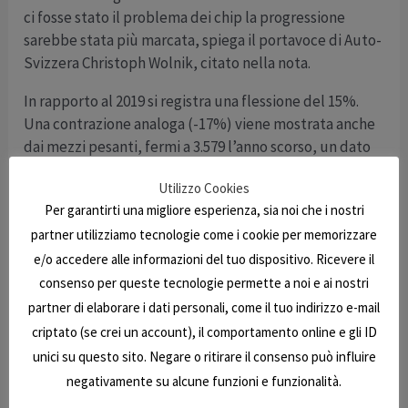
ci fosse stato il problema dei chip la progressione
sarebbe stata più marcata, spiega il portavoce di Auto-
Svizzera Christoph Wolnik, citato nella nota.
In rapporto al 2019 si registra una flessione del 15%.
Una contrazione analoga (-17%) viene mostrata anche
dai mezzi pesanti, fermi a 3.579 l’anno scorso, un dato
praticamente invariato rispetto al 2020.
Utilizzo Cookies
«Quando la produzione di veicoli riprenderà
Per garantirti una migliore esperienza, sia noi che i nostri
pienamente potremo certamente ridurre
partner utilizziamo tecnologie come i cookie per memorizzare
ulteriormente lo scarto con i precedenti livelli del
e/o accedere alle informazioni del tuo dispositivo. Ricevere il
mercato, perché la domanda c’è», si dice convinto
consenso per queste tecnologie permette a noi e ai nostri
Wolnik. «Speriamo che la situazione sul fronte
partner di elaborare i dati personali, come il tuo indirizzo e-mail
dell’offerta si normalizzi al più tardi nella seconda
criptato (se crei un account), il comportamento online e gli ID
metà del 2022».
unici su questo sito. Negare o ritirare il consenso può influire
Complessivamente nel 2021 sono stati messi in
negativamente su alcune funzioni e funzionalità.
circolazione in Svizzera (e nel Liechtenstein, che è