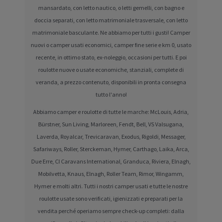
mansardato, con letto nautico, o letti gemelli, con bagno e
doccia separati, con letto matrimoniale trasversale, con letto
matrimoniale basculante. Ne abbiamo per tutti i gusti! Camper
nuovi o camper usati economici, camper fine serie e km 0, usato
recente, in ottimo stato, ex-noleggio, occasioni per tutti. E poi
roulotte nuove o usate economiche, stanziali, complete di
veranda, a prezzo contenuto, disponibili in pronta consegna
tutto l'anno!
Abbiamo camper e roulotte di tutte le marche: McLouis, Adria,
Bürstner, Sun Living, Marloreen, Fendt, Bell, VS Valsugana,
Laverda, Royalcar, Trevicaravan, Exodus, Rigoldi, Messager,
Safariways, Roller, Sterckeman, Hymer, Carthago, Laika, Arca,
Due Erre, CI Caravans International, Granduca, Riviera, Elnagh,
Mobilvetta, Knaus, Elnagh, Roller Team, Rimor, Wingamm,
Hymer e molti altri. Tutti i nostri camper usati e tutte le nostre
roulotte usate sono verificati, igienizzati e preparati per la
vendita perché operiamo sempre check-up completi: dalla