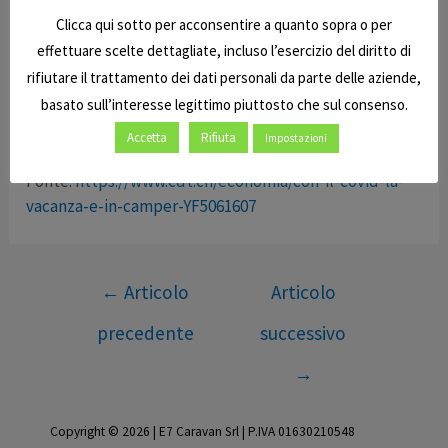
sempre incluso in queste statistiche) 279.827 nuovi
Clicca qui sotto per acconsentire a quanto sopra o per
veicoli a motore, l’1,6% in più del 2021.
effettuare scelte dettagliate, incluso l’esercizio del diritto di
rifiutare il trattamento dei dati personali da parte delle aziende,
I dati sulle auto (+0,7% a 238.481) sono già stati
basato sull’interesse legittimo piuttosto che sul consenso.
pubblicati lo scorso 3 gennaio dalla medesima
organizzazione.
Accetta
Rifiuta
Impostazioni
Fonte:
https://www.cdt.ch/economia/con-il-covid-la-
vacanza-e-in-camper-YF5061607
Navigazione
←
Articolo
Articolo
articoli
precedente
successivo
→
Copyright © 2026 | E7 Caravan Srl | P.IVA 01630210548