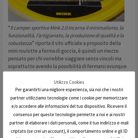
“
Il camper sportivo Mink 2.0 incarna il minimalismo, la
funzionalità, l’artigianato, la produzione di qualità e la
robustezza
” riporta il sito ufficiale a proposito della
mini roulotte a forma di goccia, è quindi un mezzo
pensato per chi vorrebbe viaggiare senza vincoli ma
soprattutto avendo la possibilità di fermarsi ovunque
anche quando non è disponibile un campeggio nelle
vicinanze.
Utilizzo Cookies
Per garantirti una migliore esperienza, sia noi che i nostri
Dotata di tetto panoramico e finestre circolari su
partner utilizziamo tecnologie come i cookie per memorizzare
entrambi i lati, questa roulotte in miniatura mette a
e/o accedere alle informazioni del tuo dispositivo. Ricevere il
disposizione tutto il necessario per poter restare
consenso per queste tecnologie permette a noi e ai nostri
lontani da casa anche a lungo, senza troppi sacrifici.
partner di elaborare i dati personali, come il tuo indirizzo e-mail
Infatti, include un letto matrimoniale “queen size” con
criptato (se crei un account), il comportamento online e gli ID