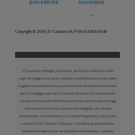
precedente
successivo
→
Copyright © 2026 | E7 Caravan Srl | P.IVA 01630210548
E7 Caravan a Perugia, in Umbria, da 50 anni realizza i vostri
sogni di viaggio e vacanza: camper e roulotte nuovi e usati delle
migliori marche! I primi successi arrivano con tende ed accessori
per il campeggio, poi con le caravan ed infine con l'avvento del
camper, che ha dato definitivamente il via all'azienda che oggi
tutti conoscono.Vuoi un camper semintegrale, un camper
mansardato, un motorhome, un camper furgonato / van, nuovo
o usato? Da E7 Caravan a Perugia, in Umbria, puoi soddisfare
tutte le tue esigenze con un camper o una roulotte / caravan