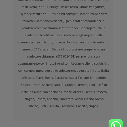
Mobilvetta, Knaus, Elnagh, Roller Team, Rimor, Wingamm,
Hymer e molti altri. Tutti i nostri camper usati e tutte le nostre
roulotte usate sono verificati, igienizzati e preparati per la
vendita perché operiamo sempre check-up completi: dalla
verifica sulle infiltrazioni al mobilio, dagli impianti alle
strumentazioni di bordo, tutto con la garanzia di conformità di 1
anno di E7 Caravan. Cerca il tuo prossimo camper o la tua
roulotte e chiamaci (075 60 94 51) per prenotare un
appuntamento con i nostri venditori. Abbiamo clienti soddisfatti
con camper nuovi o usati e roulotte nuove o usate in tutta Italia
a Perugia, Terni, Spello, Corciano, Assisi, Foligno, Umbertide,
Bastia Umbra, Spoleto, Norcia, Gubbio, Orvieto, Todi, Città di
Castello e Narni ma anche a Firenze, Arezzo, Siena, Grosseto,
Bologna, Pesaro, Ancona, Macerata, Ascoli Piceno, Roma,
Viterbo, Rieti, L'Aquila, Frosinone, Caserta, Napoli.