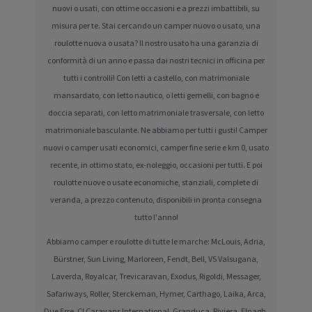
nuovi o usati, con ottime occasioni e a prezzi imbattibili, su
misura per te. Stai cercando un camper nuovo o usato, una
roulotte nuova o usata? Il nostro usato ha una garanzia di
conformità di un anno e passa dai nostri tecnici in officina per
tutti i controlli! Con letti a castello, con matrimoniale
mansardato, con letto nautico, o letti gemelli, con bagno e
doccia separati, con letto matrimoniale trasversale, con letto
matrimoniale basculante. Ne abbiamo per tutti i gusti! Camper
nuovi o camper usati economici, camper fine serie e km 0, usato
recente, in ottimo stato, ex-noleggio, occasioni per tutti. E poi
roulotte nuove o usate economiche, stanziali, complete di
veranda, a prezzo contenuto, disponibili in pronta consegna
tutto l'anno!
Abbiamo camper e roulotte di tutte le marche: McLouis, Adria,
Bürstner, Sun Living, Marloreen, Fendt, Bell, VS Valsugana,
Laverda, Royalcar, Trevicaravan, Exodus, Rigoldi, Messager,
Safariways, Roller, Sterckeman, Hymer, Carthago, Laika, Arca,
Due Erre, CI Caravans International, Granduca, Riviera, Elnagh,