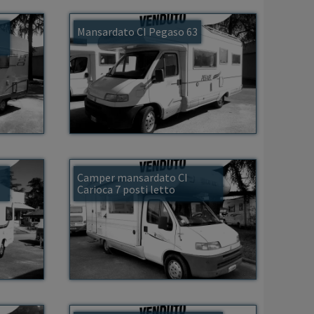
Mansardato CI Pegaso 63
0
Camper mansardato CI
Carioca 7 posti letto