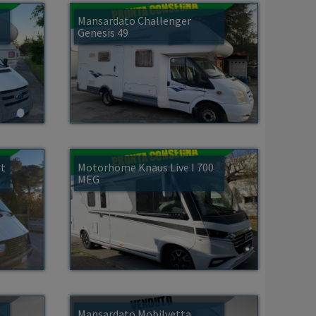
Mansardato Challenger
Genesis 49
ht
Motorhome Knaus Live I 700
MEG
Mansardato Mobilvetta