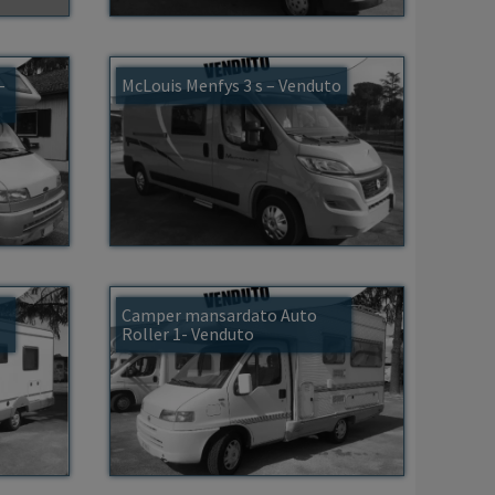
–
McLouis Menfys 3 s – Venduto
Camper mansardato Auto
Roller 1- Venduto