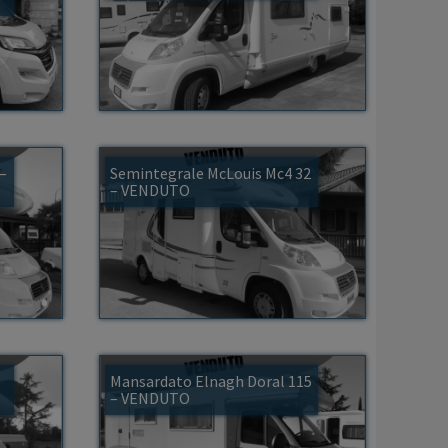
 –
Semintegrale McLouis Mc4 32
– VENDUTO
Mansardato Elnagh Doral 115
– VENDUTO