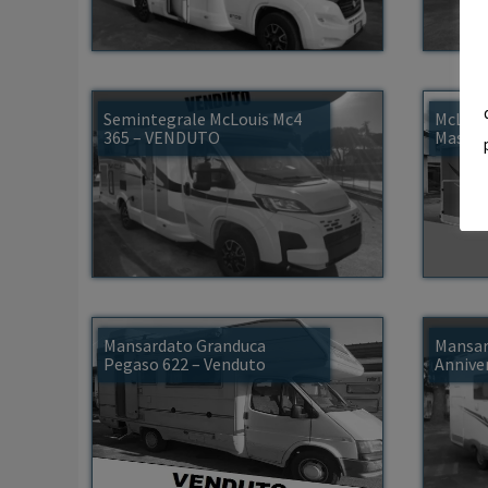
Semintegrale McLouis Mc4
McLoui
365 – VENDUTO
Master
Mansardato Granduca
Mansar
Pegaso 622 – Venduto
Annive