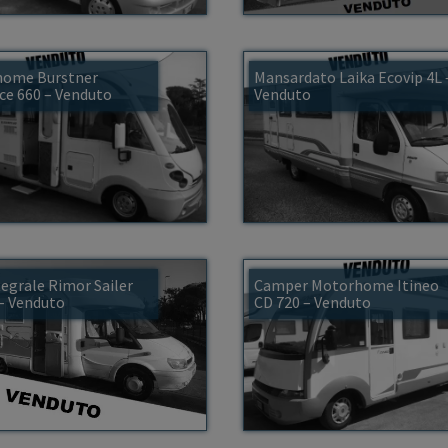
ome Burstner
Mansardato Laika Ecovip 4L 
ce 660 – Venduto
Venduto
egrale Rimor Sailer
Camper Motorhome Itineo
 – Venduto
CD 720 – Venduto