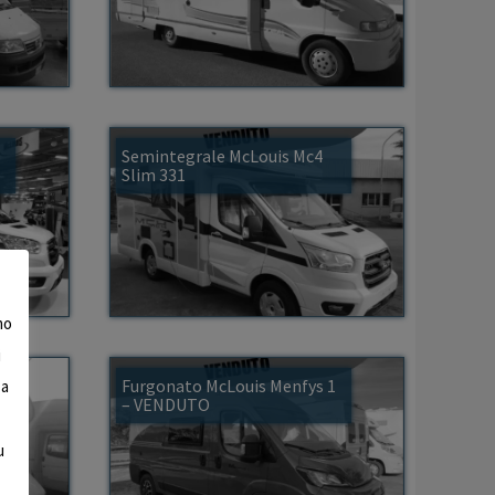
Semintegrale McLouis Mc4
Slim 331
mo
i
Furgonato McLouis Menfys 1
 a
– VENDUTO
u