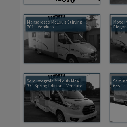
Mansardato McLouis Stirling
Motorh
701 – Venduto
Elegan
Semintegrale McLouis Mc4
Semint
373 Spring Edition – Venduto
645 Tc