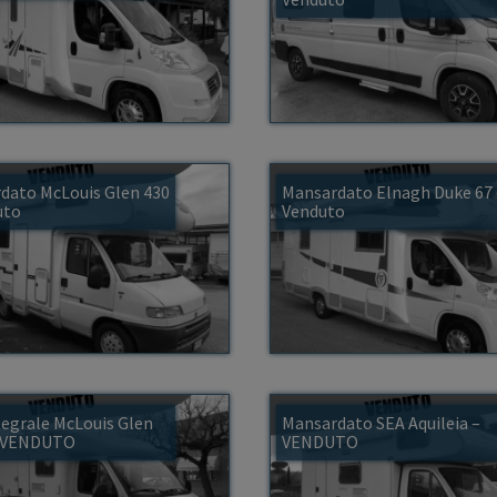
dato McLouis Glen 430
Mansardato Elnagh Duke 67
uto
Venduto
egrale McLouis Glen
Mansardato SEA Aquileia –
– VENDUTO
VENDUTO