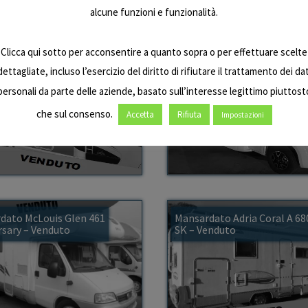
alcune funzioni e funzionalità.
Clicca qui sotto per acconsentire a quanto sopra o per effettuare scelte
dettagliate, incluso l’esercizio del diritto di rifiutare il trattamento dei dat
s Yearling 83 Renault
Semintegrale McLouis Mc4
 – Venduto
360
personali da parte delle aziende, basato sull’interesse legittimo piuttost
che sul consenso.
Accetta
Rifiuta
Impostazioni
dato McLouis Glen 461
Mansardato Adria Coral A 68
rsary – Venduto
SK – Venduto