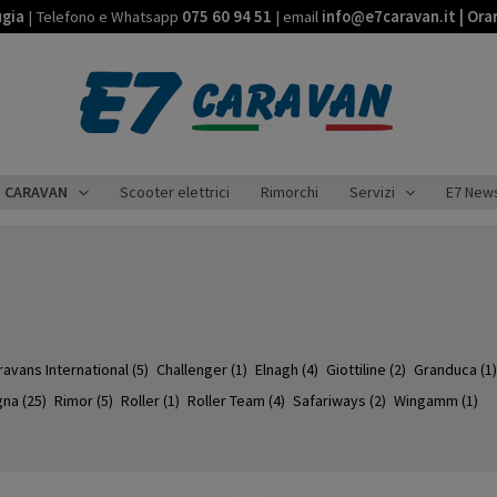
ugia
| Telefono e Whatsapp
075 60 94 51
| email
info@e7caravan.it | Ora
CARAVAN
Scooter elettrici
Rimorchi
Servizi
E7 New
ravans International
(5)
Challenger
(1)
Elnagh
(4)
Giottiline
(2)
Granduca
(1)
gna
(25)
Rimor
(5)
Roller
(1)
Roller Team
(4)
Safariways
(2)
Wingamm
(1)