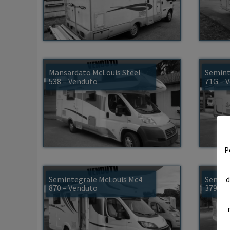
Mansardato McLouis Steel
Semint
538 – Venduto
71G – 
P
Semintegrale McLouis Mc4
Semint
d
870 – Venduto
379 Spr