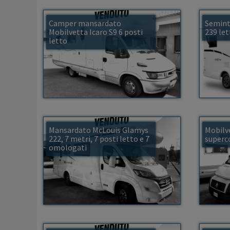
Camper mansardato
Semint
Mobilvetta Icaro S9 6 posti
239 let
letto
Mansardato McLouis Glamys
Mobilv
222, 7 metri, 7 posti letto e 7
super
omologati