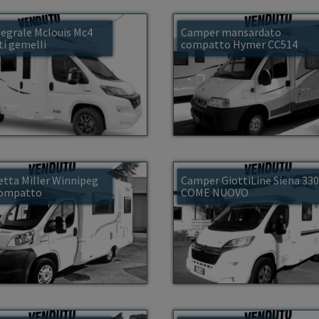
egrale Mclouis Mc4
Camper mansardato
ti gemelli
compatto Hymer CC514
etta Miller Winnipeg
Camper GiottiLine Siena 33
compatto
COME NUOVO