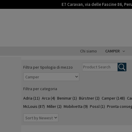
Vai
E7 Caravan, via delle Fascine 86, Per
al
contenuto
Chi siamo
CAMPER
Filtra per tipologia di mezzo
Filtra per categoria
Adria
(11)
Arca
(4)
Benimar
(1)
Bürstner
(2)
Camper
(148)
Ca
McLouis
(87)
Miller
(2)
Mobilvetta
(9)
Possl
(1)
Pronta conse