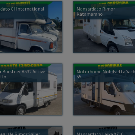
dato CI International
Mansardato Rimor
Katamarano
 Burstner A532 Active
Motorhome Mobilvetta Yac
tto
55
egrale Rimor Sailer
Mansardato Laika X710