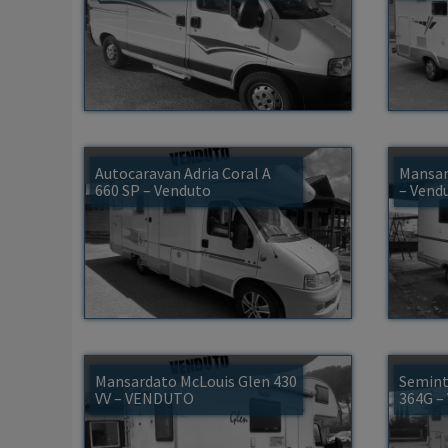
Autocaravan Adria Coral A
Mansar
660 SP – Venduto
– Vend
Mansardato McLouis Glen 430
Semint
VV – VENDUTO
364G 