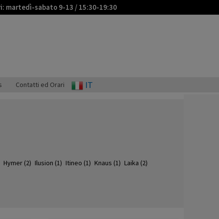
ri: martedì-sabato 9-13 / 15:30-19:30
IT
s
Contatti ed Orari
Hymer
(2)
Ilusion
(1)
Itineo
(1)
Knaus
(1)
Laika
(2)