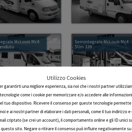
egrale McLouis Mc4
Semintegrale McLouis Mc4
Venduto
Slim 339
Utilizzo Cookies
er garantirti una migliore esperienza, sia noi che i nostri partner utilizzia
tecnologie come i cookie per memorizzare e/o accedere alle informazion
egrale McLouis Mc4
Mansardato Mobilvetta
el tuo dispositivo. Ricevere il consenso per queste tecnologie permette
ing Edition
Skipper 62 – Venduto
noi e ai nostri partner di elaborare i dati personali, come il tuo indirizzo e-
mail criptato (se crei un account), il comportamento online e gli ID unici s
questo sito. Negare o ritirare il consenso può influire negativamente su