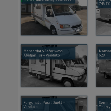
745 TC
Mansardato Safariways
Mansar
Abidjan Tsr – Venduto
628
Furgonato Possl Duett –
Semint
Venduto
Therry