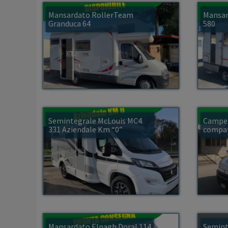
Mansardato RollerTeam
Mansar
Granduca 64
580
Semintegrale McLouis MC4
Camper
331 Aziendale Km “0”
compa
Mansardato Elnagh Doral 114
Semint