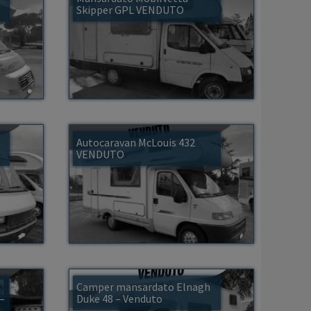
Skipper GPL VENDUTO
Autocaravan McLouis 432
VENDUTO
Camper mansardato Elnagh
–
Duke 48 – Venduto