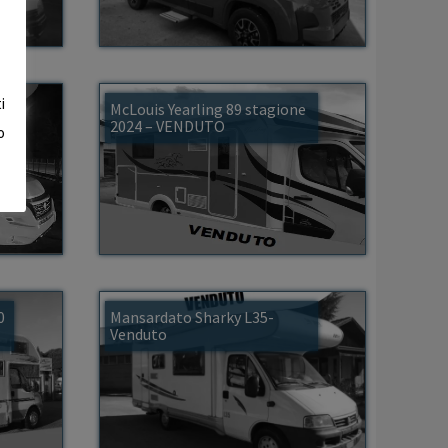
i
McLouis Yearling 89 stagione
2024 – VENDUTO
o
0
Mansardato Sharky L35-
Venduto